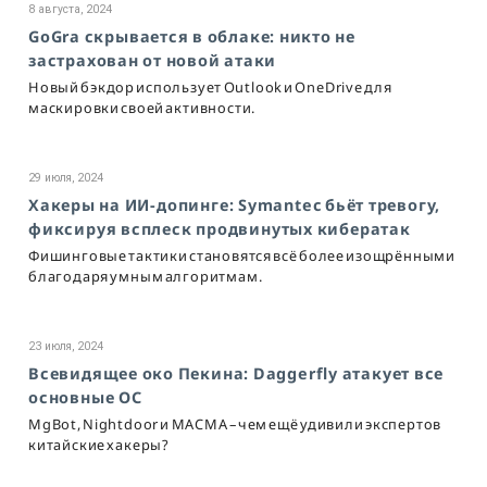
8 августа, 2024
GoGra скрывается в облаке: никто не
застрахован от новой атаки
Новый бэкдор использует Outlook и OneDrive для
маскировки своей активности.
29 июля, 2024
Хакеры на ИИ-допинге: Symantec бьёт тревогу,
фиксируя всплеск продвинутых кибератак
Фишинговые тактики становятся всё более изощрёнными
благодаря умным алгоритмам.
23 июля, 2024
Всевидящее око Пекина: Daggerfly атакует все
основные ОС
MgBot, Nightdoor и MACMA – чем ещё удивили экспертов
китайские хакеры?