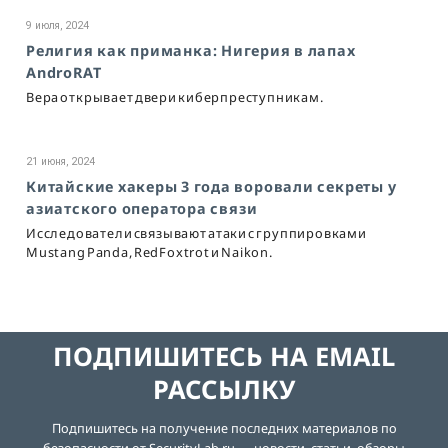
9 июля, 2024
Религия как приманка: Нигерия в лапах
AndroRAT
Вера открывает двери киберпреступникам.
21 июня, 2024
Китайские хакеры 3 года воровали секреты у
азиатского оператора связи
Исследователи связывают атаки с группировками
Mustang Panda, RedFoxtrot и Naikon.
ПОДПИШИТЕСЬ НА EMAIL
РАССЫЛКУ
Подпишитесь на получение последних материалов по