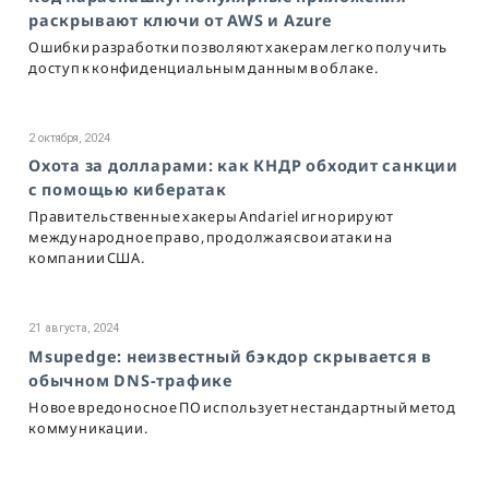
раскрывают ключи от AWS и Azure
Ошибки разработки позволяют хакерам легко получить
доступ к конфиденциальным данным в облаке.
2 октября, 2024
Охота за долларами: как КНДР обходит санкции
с помощью кибератак
Правительственные хакеры Andariel игнорируют
международное право, продолжая свои атаки на
компании США.
21 августа, 2024
Msupedge: неизвестный бэкдор скрывается в
обычном DNS-трафике
Новое вредоносное ПО использует нестандартный метод
коммуникации.