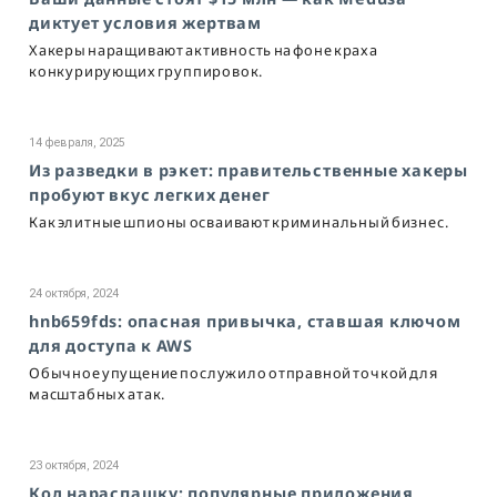
диктует условия жертвам
Хакеры наращивают активность на фоне краха
конкурирующих группировок.
14 февраля, 2025
Из разведки в рэкет: правительственные хакеры
пробуют вкус легких денег
Как элитные шпионы осваивают криминальный бизнес.
24 октября, 2024
hnb659fds: опасная привычка, ставшая ключом
для доступа к AWS
Обычное упущение послужило отправной точкой для
масштабных атак.
23 октября, 2024
Код нараспашку: популярные приложения