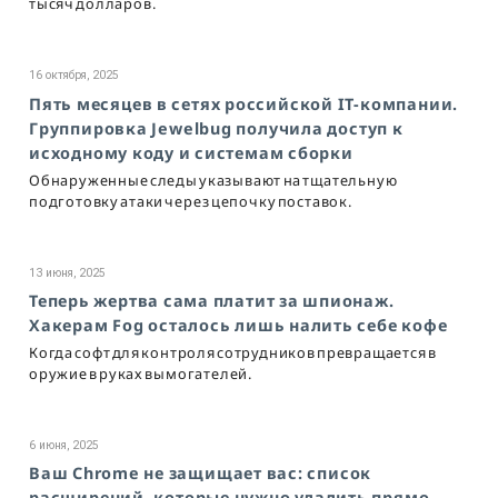
тысяч долларов.
16 октября, 2025
Пять месяцев в сетях российской IT-компании.
Группировка Jewelbug получила доступ к
исходному коду и системам сборки
Обнаруженные следы указывают на тщательную
подготовку атаки через цепочку поставок.
13 июня, 2025
Теперь жертва сама платит за шпионаж.
Хакерам Fog осталось лишь налить себе кофе
Когда софт для контроля сотрудников превращается в
оружие в руках вымогателей.
6 июня, 2025
Ваш Chrome не защищает вас: список
расширений, которые нужно удалить прямо