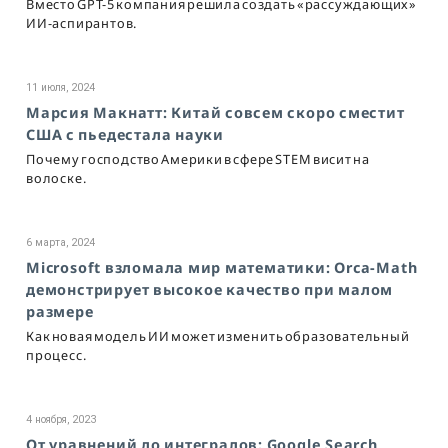
Вместо GPT-5 компания решила создать «рассуждающих»
ИИ-аспирантов.
11 июля, 2024
Марсия Макнатт: Китай совсем скоро сместит
США с пьедестала науки
Почему господство Америки в сфере STEM висит на
волоске.
6 марта, 2024
Microsoft взломала мир математики: Orca-Math
демонстрирует высокое качество при малом
размере
Как новая модель ИИ может изменить образовательный
процесс.
4 ноября, 2023
От уравнений до интегралов: Google Search