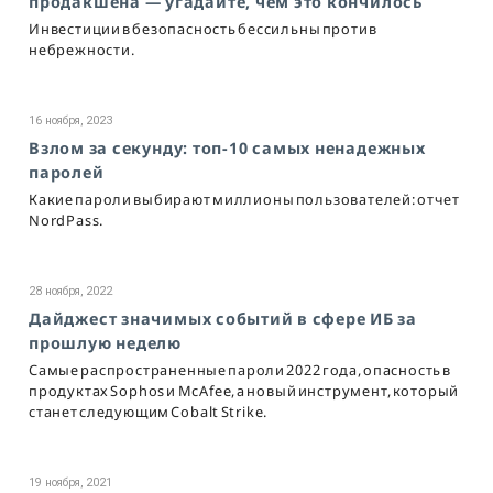
продакшена — угадайте, чем это кончилось
Инвестиции в безопасность бессильны против
небрежности.
16 ноября, 2023
Взлом за секунду: топ-10 самых ненадежных
паролей
Какие пароли выбирают миллионы пользователей: отчет
NordPass.
28 ноября, 2022
Дайджест значимых событий в сфере ИБ за
прошлую неделю
Самые распространенные пароли 2022 года, опасность в
продуктах Sophos и McAfee, а новый инструмент, который
станет следующим Cobalt Strike.
19 ноября, 2021