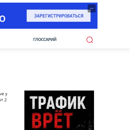
···
ГЛОССАРИЙ
ые у
т 2