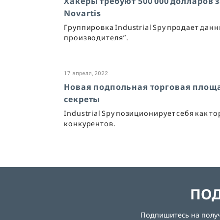
Хакеры требуют 500 000 долларов 
Novartis
Группировка Industrial Spy продает дан
производителя”.
17 апреля, 2022
Новая подпольная торговая площ
секреты
Industrial Spy позиционирует себя как т
конкурентов.
ПОД
Подпишитесь на получе