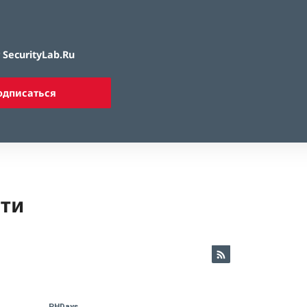
SecurityLab.Ru
одписаться
ети
PHDays