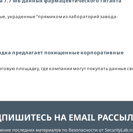
за 7.7 МБ данных фармацевтического гиганта
ные, украденные “прямиком из лабораторий завода-
адка предлагает похищенные корпоративные
орговую площадку, где компании могут покупать данные с
ПИШИТЕСЬ НА EMAIL РАССЫ
ние последних материалов по безопасности от SecurityLab.ru