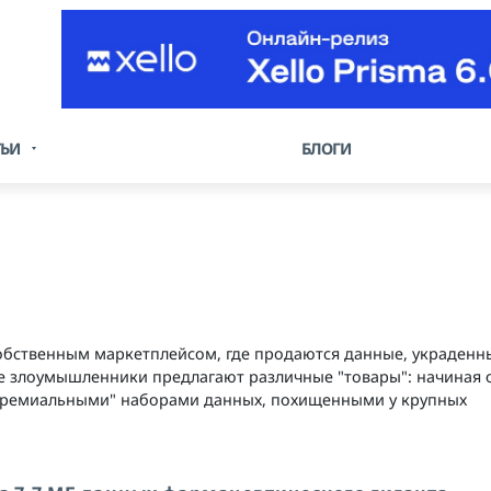
ТЬИ
БЛОГИ
 собственным маркетплейсом, где продаются данные, украденн
 злоумышленники предлагают различные "товары": начиная о
"премиальными" наборами данных, похищенными у крупных