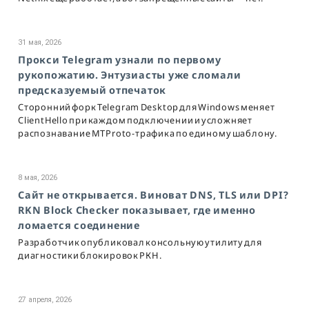
31 мая, 2026
Прокси Telegram узнали по первому
рукопожатию. Энтузиасты уже сломали
предсказуемый отпечаток
Сторонний форк Telegram Desktop для Windows меняет
ClientHello при каждом подключении и усложняет
распознавание MTProto-трафика по единому шаблону.
8 мая, 2026
Сайт не открывается. Виноват DNS, TLS или DPI?
RKN Block Checker показывает, где именно
ломается соединение
Разработчик опубликовал консольную утилиту для
диагностики блокировок РКН.
27 апреля, 2026