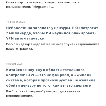
Смена портов и серверов перестала помогать
пользователям Telegram в РФ.
19 января, 2026
Нейросети на зарплате у цензуры. РКН потратит
2 миллиарда, чтобы ИИ научился блокировать
VPN автоматически
Роскомнадзор внедряет машинное обучение для анализа
вашего трафика.
8 ноября, 2025
Китайское ноу-хау в области тотального
контроля: GFW — это не файрвол, а «живая»
система, которая прогнозирует ваше желание
обойти цензуру до того, как вы это сделаете
Как “Великий файрвол” учится предсказывать
неповиновение.