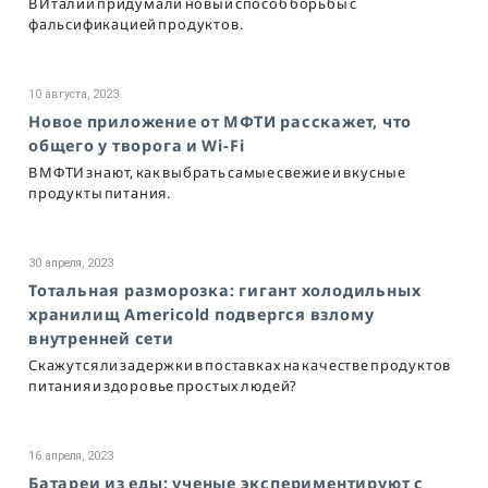
В Италии придумали новый способ борьбы с
фальсификацией продуктов.
10 августа, 2023
Новое приложение от МФТИ расскажет, что
общего у творога и Wi-Fi
В МФТИ знают, как выбрать самые свежие и вкусные
продукты питания.
30 апреля, 2023
Тотальная разморозка: гигант холодильных
хранилищ Americold подвергся взлому
внутренней сети
Скажутся ли задержки в поставках на качестве продуктов
питания и здоровье простых людей?
16 апреля, 2023
Батареи из еды: ученые экспериментируют с