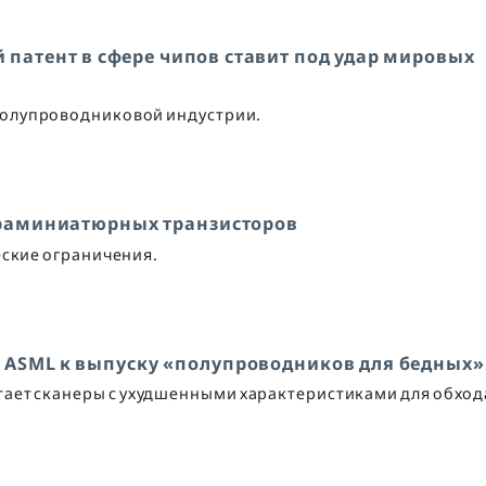
 патент в сфере чипов ставит под удар мировых
 полупроводниковой индустрии.
траминиатюрных транзисторов
ские ограничения.
 ASML к выпуску «полупроводников для бедных»
ает сканеры с ухудшенными характеристиками для обход