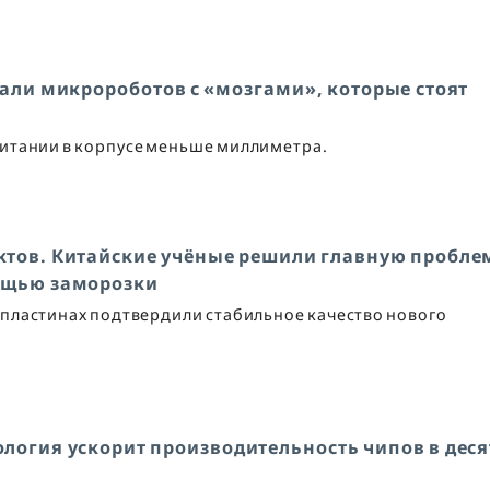
дали микророботов с «мозгами», которые стоят
питании в корпусе меньше миллиметра.
ектов. Китайские учёные решили главную пробле
ощью заморозки
пластинах подтвердили стабильное качество нового
нология ускорит производительность чипов в дес