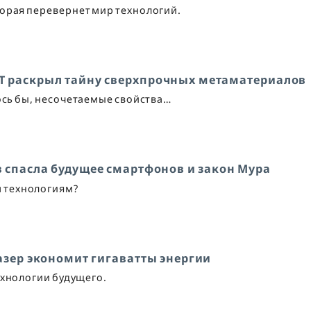
торая перевернет мир технологий.
IT раскрыл тайну сверхпрочных метаматериалов
лось бы, несочетаемые свойства…
 спасла будущее смартфонов и закон Мура
м технологиям?
азер экономит гигаватты энергии
хнологии будущего.