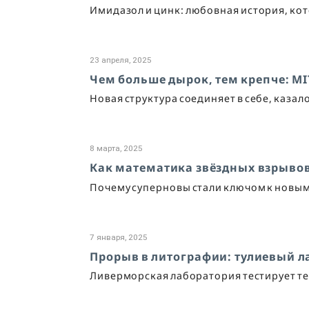
Имидазол и цинк: любовная история, ко
23 апреля, 2025
Чем больше дырок, тем крепче: M
Новая структура соединяет в себе, каза
8 марта, 2025
Как математика звёздных взрывов
Почему суперновы стали ключом к новы
7 января, 2025
Прорыв в литографии: тулиевый л
Ливерморская лаборатория тестирует те