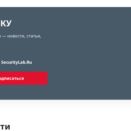
ЛКУ
 — новости, статьи,
SecurityLab.Ru
одписаться
ети