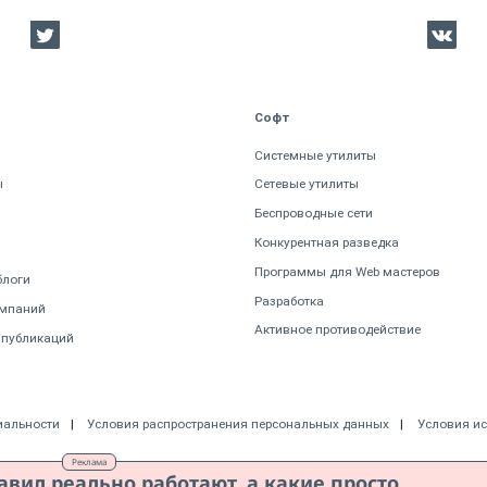
Софт
Системные утилиты
ы
Сетевые утилиты
Беспроводные сети
Конкурентная разведка
Программы для Web мастеров
блоги
Разработка
омпаний
Активное противодействие
 публикаций
иальности
Условия распространения персональных данных
Условия и
Реклама
авил реально работают, а какие просто