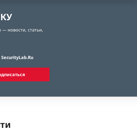
ЛКУ
 — новости, статьи,
SecurityLab.Ru
одписаться
ети