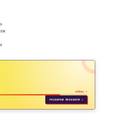
о
ели
и
СЕЙЧАС ↑
РАЗБИРАЮ МЕХАНИЗМ →