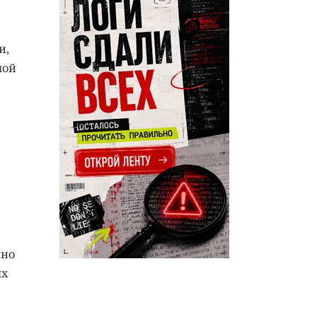
и,
мой
нно
ых