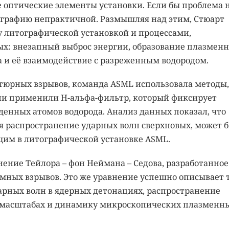
е оптические элементы установки. Если бы проблема 
тографию непрактичной. Размышляя над этим, Стюарт
у литографической установкой и процессами,
х: внезапный выброс энергии, образование плазменн
 и её взаимодействие с разреженным водородом.
тюрных взрывов, команда ASML использовала методы,
они применили H-альфа-фильтр, который фиксирует
денных атомов водорода. Анализ данных показал, что
 распространение ударных волн сверхновых, может 
щим в литографической установке ASML.
ение Тейлора – фон Неймана – Седова, разработанное
омных взрывов. Это же уравнение успешно описывает 
арных волн в ядерных детонациях, распространение
х масштабах и динамику микроскопических плазменн