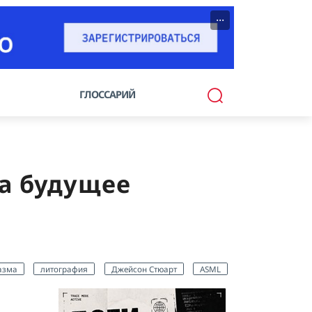
···
ГЛОССАРИЙ
а будущее
азма
литография
Джейсон Стюарт
ASML