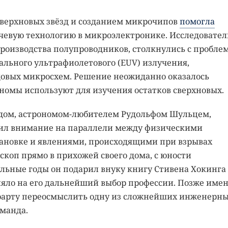
верхновых звёзд и созданием микрочипов
помогла
евую технологию в микроэлектронике. Исследовател
роизводства полупроводников, столкнулись с пробле
льного ультрафиолетового (EUV) излучения,
довых микросхем. Решение неожиданно оказалось
номы используют для изучения остатков сверхновых.
едом, астрономом-любителем Рудольфом Шульцем,
ил внимание на параллели между физическими
тановке и явлениями, происходящими при взрывах
скоп прямо в прихожей своего дома, с юности
льные годы он подарил внуку книгу Стивена Хокинга
ияло на его дальнейший выбор профессии. Позже име
юарту переосмыслить одну из сложнейших инженерн
оманда.