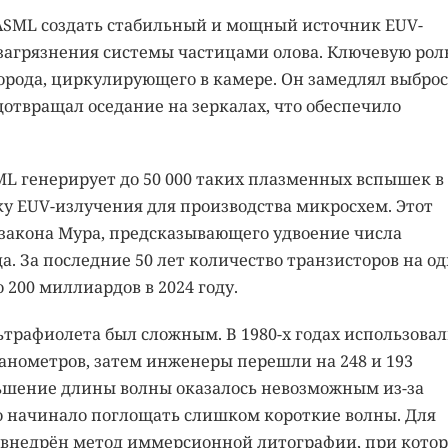
ASML создать стабильный и мощный источник EUV-
загрязнения системы частицами олова. Ключевую роль
орода, циркулирующего в камере. Он замедлял выброс
дотвращал оседание на зеркалах, что обеспечило
L генерирует до 50 000 таких плазменных вспышек в
ку EUV-излучения для производства микросхем. Этот
 закона Мура, предсказывающего удвоение числа
а. За последние 50 лет количество транзисторов на о
о 200 миллиардов в 2024 году.
ьтрафиолета был сложным. В 1980-х годах использовал
нанометров, затем инженеры перешли на 248 и 193
ьшение длины волны оказалось невозможным из-за
о начинало поглощать слишком короткие волны. Для
л внедрён метод иммерсионной литографии, при кото