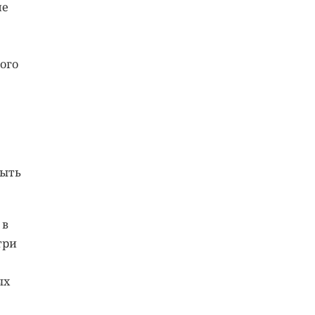
не
ого
быть
 в
три
ых