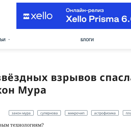
ТЬИ
БЛОГИ
звёздных взрывов спасл
кон Мура
закон мура
супернова
микрочип
астрофизика
пл
вым технологиям?