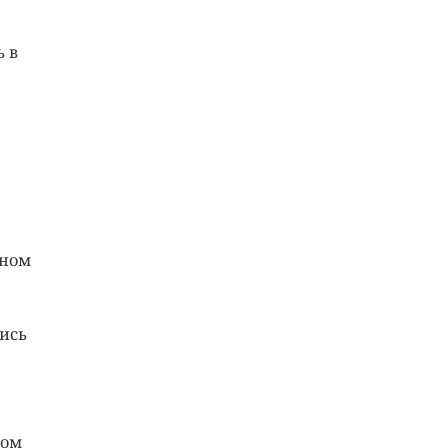
 в
дном
ись
ром