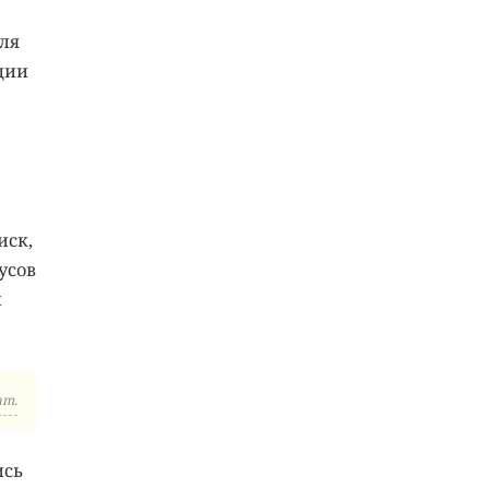
ля
дии
иск,
усов
л
am.
ись