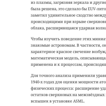
из плазмы, загрязняя зеркала и други
была решена, это сделало бы EUV-ли
заметил удивительное сходство межд
происходящими при взрыве сверхновы
облака, расширяющаяся ударная волна
Чтобы изучить поведение этих миниа
знакомые астрономам. В частности, 
характерное красное свечение возбуж
математическая модель, описывающая
применена и к процессам, происходя
Для точного анализа применили уравн
1940-х годах для оценки мощности ат
физических процесса: расширение уд
остатков сверхновых на межзвёздны
вспышек в установке ASML.