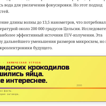
 вода для увеличения фокусировки. Но этот подход
стей.
ние длины волны до 13,5 нанометров, что потребовал
ратурой около 200 000 градусов Цельсия. Исследоват
аиболее эффективный источник EUV-излучения. Эта
му дальнейшего уменьшения размеров микросхем, но 
кроэлектроники будущего.
B · ХИМИЧЕСКАЯ УГРОЗА
ридских крокодилов
шились яйца.
е интереснее.
2000
ко факты.
ория заговора.