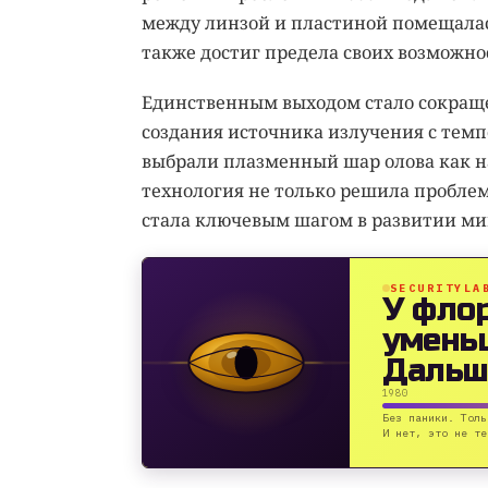
между линзой и пластиной помещалась
также достиг предела своих возможно
Единственным выходом стало сокраще
создания источника излучения с темпе
выбрали плазменный шар олова как н
технология не только решила пробле
стала ключевым шагом в развитии ми
SECURITYLA
У фло
умень
Дальш
1980
Без паники. Толь
И нет, это не те