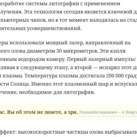
 разработке системы литографии с применением
лучения. Эта технология сегодня является ключевой д
пьютерных чипов, но в тот момент находилась на ста
ачительных усовершенствований.
еры использовали мощный лазер, направленный на
ого олова диаметром 30 микрометров. Эти капли
женным водородом камеру. Первый лазерный импульс
ливая к следующему этапу, а второй — испарял этот д
 плазмы. Температура плазмы достигала 200 000 град
ности Солнца. Именно этот плазменный шар и испуска
учение, необходимое для литографии.
с. Вы об этом не знаете, а зря.
Узнавайте первыми — в Telegr
эффект: высокоскоростные частицы олова выбрасывал