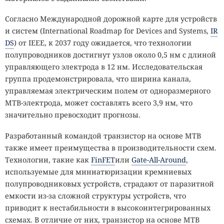
Согласно Международной дорожной карте для устройств
и систем (International Roadmap for Devices and Systems,
IR
DS
) от IEEE, к 2037 году ожидается, что технологии
полупроводников достигнут узлов около 0,5 нм с длиной
управляющего электрода в 12 нм. Исследовательская
группа продемонстрировала, что ширина канала,
управляемая электрическим полем от одноразмерного
MTB-электрода, может составлять всего 3,9 нм, что
значительно превосходит прогнозы.
Разработанный командой транзистор на основе MTB
также имеет преимущества в производительности схем.
Технологии, такие как
FinFET
или
Gate-All-Around
,
используемые для миниатюризации кремниевых
полупроводниковых устройств, страдают от паразитной
емкости из-за сложной структуры устройств, что
приводит к нестабильности в высокоинтегрированных
схемах. В отличие от них, транзистор на основе MTB