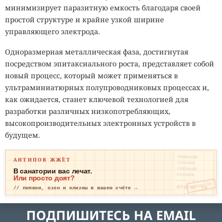
минимизирует паразитную емкость благодаря своей
простой структуре и крайне узкой ширине
управляющего электрода.
Одноразмерная металлическая фаза, достигнутая
посредством эпитаксиального роста, представляет собой
новый процесс, который может применяться в
ультраминиатюрных полупроводниковых процессах и,
как ожидается, станет ключевой технологией для
разработки различных низкопотребляющих,
высокопроизводительных электронных устройств в
будущем.
ПИЯВКИ₽₽
АНТИПОВ ЖЖЁТ
ОЗОН₽₽₽
КЛИЗМА₽₽
В санатории вас лечат.
КАПЛИ₽₽
Или просто доят?
ОПЛАЧЕНО
ИТОГО: ТР
// пиявки, озон и клизмы в вашем счёте →
ЕВОГА
ПОДПИШИТЕСЬ НА EMAIL