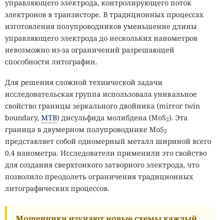
управляющего электрода, контролирующего поток
электронов в транзисторе. В традиционных процессах
изготовления полупроводников уменьшение длины
управляющего электрода до нескольких нанометров
невозможно из-за ограничений разрешающей
способности литографии.
Для решения сложной технической задачи
исследовательская группа использовала уникальное
свойство границы зеркального двойника (mirror twin
boundary,
MTB
) дисульфида молибдена (MoS
). Эта
2
граница в двумерном полупроводнике MoS
2
представляет собой одномерный металл шириной всего
0,4 нанометра. Исследователи применили это свойство
для создания сверхтонкого затворного электрода, что
позволило преодолеть ограничения традиционных
литографических процессов.
Мошенники изучают новые схемы каждый