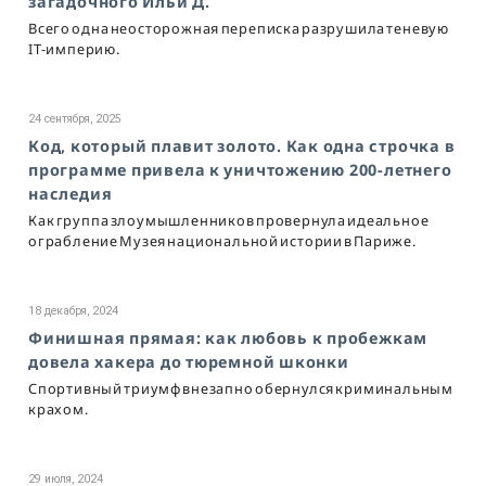
загадочного Ильи Д.
Всего одна неосторожная переписка разрушила теневую
IT-империю.
24 сентября, 2025
Код, который плавит золото. Как одна строчка в
программе привела к уничтожению 200-летнего
наследия
Как группа злоумышленников провернула идеальное
ограбление Музея национальной истории в Париже.
18 декабря, 2024
Финишная прямая: как любовь к пробежкам
довела хакера до тюремной шконки
Спортивный триумф внезапно обернулся криминальным
крахом.
29 июля, 2024