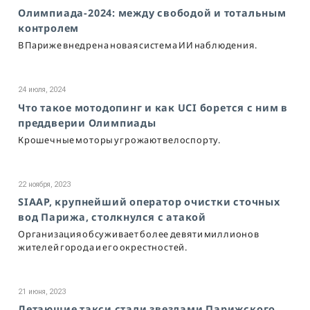
Олимпиада-2024: между свободой и тотальным
контролем
В Париже внедрена новая система ИИ наблюдения.
24 июля, 2024
Что такое мотодопинг и как UCI борется с ним в
преддверии Олимпиады
Крошечные моторы угрожают велоспорту.
22 ноября, 2023
SIAAP, крупнейший оператор очистки сточных
вод Парижа, столкнулся с атакой
Организация обсуживает более девяти миллионов
жителей города и его окрестностей.
21 июня, 2023
Летающие такси стали звездами Парижского