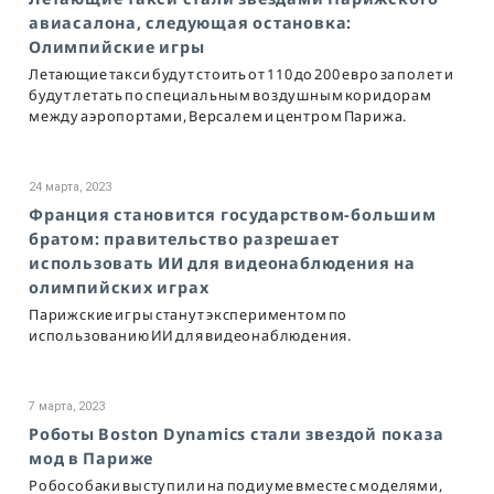
авиасалона, следующая остановка:
Олимпийские игры
Летающие такси будут стоить от 110 до 200 евро за полет и
будут летать по специальным воздушным коридорам
между аэропортами, Версалем и центром Парижа.
24 марта, 2023
Франция становится государством-большим
братом: правительство разрешает
использовать ИИ для видеонаблюдения на
олимпийских играх
Парижские игры станут экспериментом по
использованию ИИ для видеонаблюдения.
7 марта, 2023
Роботы Boston Dynamics стали звездой показа
мод в Париже
Робособаки выступили на подиуме вместе с моделями,