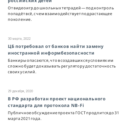
российских детей
От видеоигр до школьных тетрадей — под контроль
попадёт всё, с чем взаимодействует подрастающее
поколение.
30 марта, 2022
ЦБ потребовал от банков найти замену
иностранной информбезопасности
Банкиры опасаются, что в создавшихся условиях им
сложно будет доказывать регулятору достаточность
своих усилий.
29 декабря, 2020
В РФ разработан проект национального
стандарта для протокола NB-Fi
Публичное обсуждение проекта ГОСТ продлится до 31
марта 2021 года.