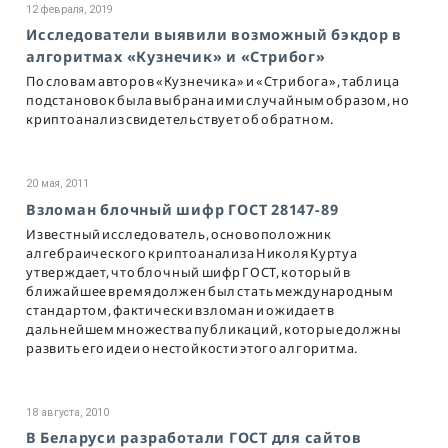
12 февраля, 2019
Исследователи выявили возможный бэкдор в
алгоритмах «Кузнечик» и «Стрибог»
По словам авторов «Кузнечика» и «Стрибога», таблица
подстановок была выбрана ими случайным образом, но
криптоанализ свидетельствует об обратном.
20 мая, 2011
Взломан блочный шифр ГОСТ 28147-89
Известный исследователь, основоположник
алгебраического криптоанализа Николя Куртуа
утверждает, что блочный шифр ГОСТ, который в
ближайшее время должен был стать международным
стандартом, фактически взломан и ожидает в
дальнейшем множества публикаций, которые должны
развить его идеи о нестойкости этого алгоритма.
18 августа, 2010
В Беларуси разработали ГОСТ для сайтов