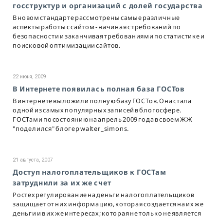
госструктур и организаций с долей государства
В новом стандарте рассмотрены самые различные
аспекты работы с сайтом - начиная с требований по
безопасности и заканчивая требованиями по статистике и
поисковой оптимизации сайтов.
22 июня, 2009
В Интернете появилась полная база ГОСТов
В интернете выложили полную базу ГОСТов. Она стала
одной из самых популярных записей в блогосфере.
ГОСТами по состоянию на апрель 2009 года в своем ЖЖ
"поделился" блогер walter_simons.
21 августа, 2007
Доступ налогоплательщиков к ГОСТам
затруднили за их же счет
Ростехрегулирование на деньги налогоплательщиков
защищает от них информацию, которая создается на их же
деньги и в их же интересах; которая не только не является