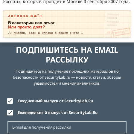
России», который пройдет в Москве 3 сентября 2007 года.
ПИЯВКИ₽₽
АНТИПОВ ЖЖЁТ
ОЗОН₽₽₽
КЛИЗМА₽₽
В санатории вас лечат.
КАПЛИ₽₽
Или просто доят?
ОПЛАЧЕНО
ИТОГО: ТР
// пиявки, озон и клизмы в вашем счёте →
ЕВОГА
ПОДПИШИТЕСЬ НА EMAIL
РАССЫЛКУ
Подпишитесь на получение последних материалов по
безопасности от SecurityLab.ru — новости, статьи, обзоры
уязвимостей и мнения аналитиков.
Ежедневный выпуск от SecurityLab.Ru
Еженедельный выпуск от SecurityLab.Ru