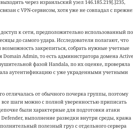
ходить через израильский узел 146.185.219[.]235,
 связан с VPN-сервисом, хотя уже не совпадал с прежне
 доступ к сети, предположительно использованный п
есяцы до самого удара. Исследователи полагают, что
возможность закрепиться, собрать нужные учетные
ня Domain Admin, то есть администратора домена Activ
зрушительной фазой Handala, по их оценке, проверяла
овала аутентификацию с уже украденными учетными
о отличалась от обычного почерка группы, поэтому
е все шаги можно с полной уверенностью приписать
 цепочке были характерные для подготовки атаки
Defender, выполнение разведки внутри среды, кража
полнительный полезный груз с отдельного сервера