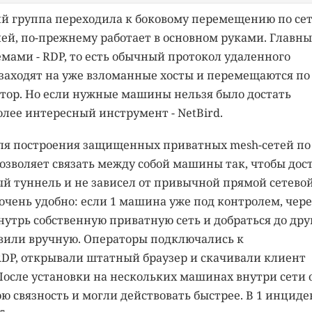
й группа переходила к боковому перемещению по сет
лей, по-прежнему работает в основном руками. Главн
мами - RDP, то есть обычный протокол удаленного
ы заходят на уже взломанные хосты и перемещаются по
тор. Но если нужные машины нельзя было достать
олее интересный инструмент - NetBird.
для построения защищенных приватных mesh-сетей по
 позволяет связать между собой машины так, чтобы дос
 туннель и не зависел от привычной прямой сетево
чень удобно: если 1 машина уже под контролем, чере
утрь собственную приватную сеть и добраться до дру
тавили вручную. Операторы подключались к
P, открывали штатный браузер и скачивали клиент
 После установки на нескольких машинах внутри сети 
связность и могли действовать быстрее. В 1 инциде