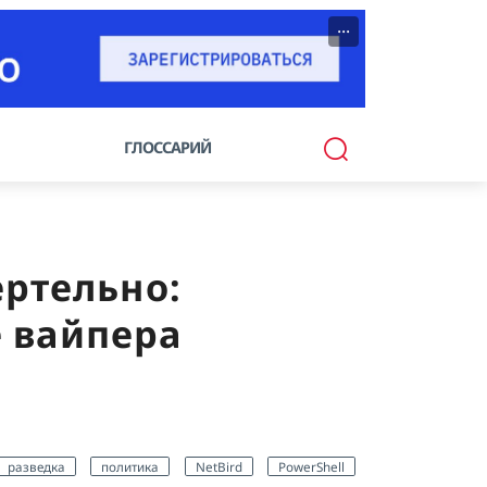
···
ГЛОССАРИЙ
ртельно:
 вайпера
разведка
политика
NetBird
PowerShell