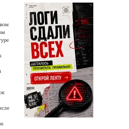
твом
ом
туре
х
и
ок
исле
м.