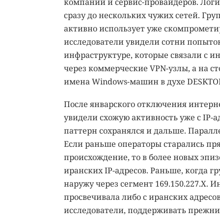
компаний и сервис-провайдеров. Логи
сразу до нескольких чужих сетей. Гр
активно использует уже скомпромет
исследователи увидели сотни попыток
инфраструктуре, которые связали с и
через коммерческие VPN-узлы, а на с
имена Windows-машин в духе DESKTO
После январского отключения интерн
увидели схожую активность уже с IP-ад
паттерн сохранялся и дальше. Паралл
Если раньше операторы старались пря
происхождение, то в более новых эпи
иранских IP-адресов. Раньше, когда г
наружу через сегмент 169.150.227.X. И
просвечивала либо с иранских адресов
исследователи, поддерживать прежний