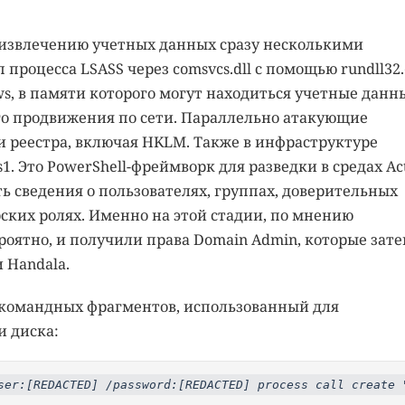
звлечению учетных данных сразу несколькими
процесса LSASS через comsvcs.dll с помощью rundll32.
s, в памяти которого могут находиться учетные данн
о продвижения по сети. Параллельно атакующие
 реестра, включая HKLM. Также в инфраструктуре
1. Это PowerShell-фреймворк для разведки в средах Ac
ть сведения о пользователях, группах, доверительных
ских ролях. Именно на этой стадии, по мнению
оятно, и получили права Domain Admin, которые зат
 Handala.
х командных фрагментов, использованный для
и диска:
ser:[REDACTED] /password:[REDACTED] process call create 