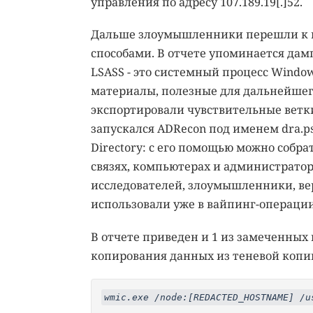
управления по адресу 107.189.19[.]52.
Дальше злоумышленники перешли к и
способами. В отчете упоминается дамп 
LSASS - это системный процесс Window
материалы, полезные для дальнейшег
экспортировали чувствительные ветки
запускался ADRecon под именем dra.ps
Directory: с его помощью можно собра
связях, компьютерах и администратор
исследователей, злоумышленники, вер
использовали уже в вайпинг-операции
В отчете приведен и 1 из замеченны
копирования данных из теневой копи
wmic.exe /node:[REDACTED_HOSTNAME] /u