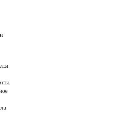
ли
ели
ины.
мое
ила