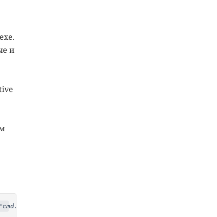
exe.
ые и
tive
ем
"cmd.exe /c   copy \\?\GLOBALROOT\Device\HarddiskVolumeS