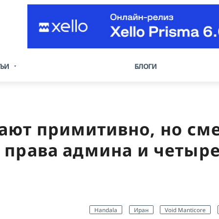
ТЬИ
БЛОГИ
ют примитивно, но сме
 права админа и четыре
Handala
Иран
Void Manticore