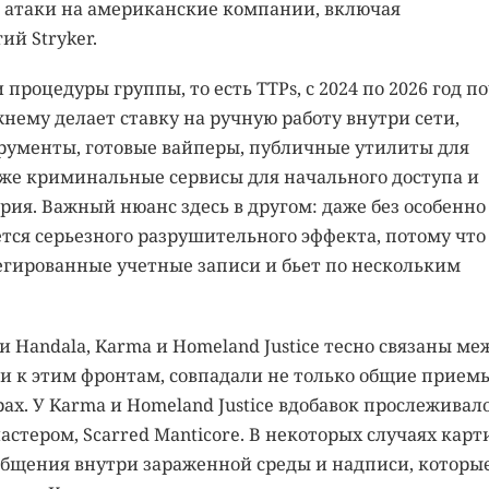
 атаки на американские компании, включая
й Stryker.
процедуры группы, то есть TTPs, с 2024 по 2026 год п
жнему делает ставку на ручную работу внутри сети,
ументы, готовые вайперы, публичные утилиты для
кже криминальные сервисы для начального доступа и
ия. Важный нюанс здесь в другом: даже без особенно
тся серьезного разрушительного эффекта, потому что
егированные учетные записи и бьет по нескольким
 Handala, Karma и Homeland Justice тесно связаны ме
ли к этим фронтам, совпадали не только общие приемы
ах. У Karma и Homeland Justice вдобавок прослеживал
стером, Scarred Manticore. В некоторых случаях карт
общения внутри зараженной среды и надписи, которы