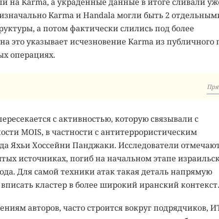
 на Karma, а украденные данные в итоге сливали уж
о изначально Karma и Handala могли быть 2 отдельным
руктуры, а потом фактически слились под более
на это указывает исчезновение Karma из публичного 
ых операциях.
Пря
ересекается с активностью, которую связывали с
ости MOIS, в частности с антитеррористическим
да Яхьи Хоссейни Панджаки. Исследователи отмечают
тых источниках, погиб на начальном этапе израильс
года. Для самой техники атак такая деталь напрямую
 вписать кластер в более широкий иранский контекст
ниям авторов, часто строится вокруг подрядчиков, И