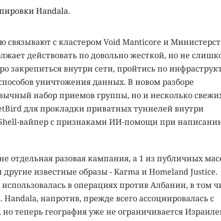
ппировки Handala.
ую связывают с кластером Void Manticore и Министерс
олжает действовать по довольно жесткой, но не слишк
тро закрепиться внутри сети, пройтись по инфраструк
 способов уничтожения данных. В новом разборе
вычный набор приемов группы, но и несколько свежи
NetBird для прокладки приватных туннелей внутри
Shell-вайпер с признаками ИИ-помощи при написани
не отдельная разовая кампания, а 1 из публичных мас
и другие известные образы - Karma и Homeland Justice.
 использовалась в операциях против Албании, в том ч
. Handala, напротив, прежде всего ассоциировалась с
 но теперь география уже не ограничивается Израиле