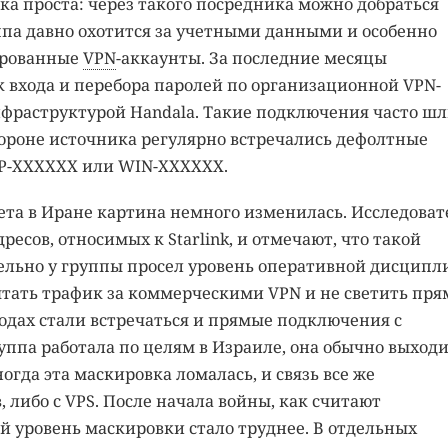
ка проста: через такого посредника можно добраться
уппа давно охотится за учетными данными и особенно
ированные
VPN
-аккаунты. За последние месяцы
 входа и перебора паролей по организационной VPN-
нфраструктурой Handala. Такие подключения часто ш
тороне источника регулярно встречались дефолтные
P-XXXXXX или WIN-XXXXXX.
ета в Иране картина немного изменилась. Исследоват
ресов, относимых к Starlink, и отмечают, что такой
ельно у группы просел уровень оперативной дисципл
тать трафик за коммерческими VPN и не светить пря
зодах стали встречаться и прямые подключения с
руппа работала по целям в Израиле, она обычно выход
ногда эта маскировка ломалась, и связь все же
, либо с VPS. После начала войны, как считают
 уровень маскировки стало труднее. В отдельных