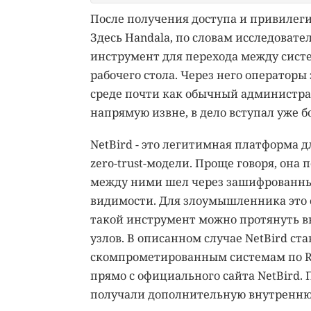
После получения доступа и привилеги
Здесь Handala, по словам исследовате
инструмент для перехода между систе
рабочего стола. Через него оператор
среде почти как обычный администра
напрямую извне, в дело вступал уже б
NetBird - это легитимная платформа 
zero-trust-модели. Проще говоря, она
между ними шел через зашифрованный
видимости. Для злоумышленника это о
такой инструмент можно протянуть вн
узлов. В описанном случае NetBird с
скомпрометированным системам по RD
прямо с официального сайта NetBird.
получали дополнительную внутреннюю 