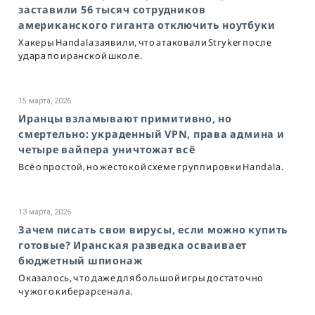
заставили 56 тысяч сотрудников
американского гиганта отключить ноутбуки
Хакеры Handala заявили, что атаковали Stryker после
удара по иранской школе.
15 марта, 2026
Иранцы взламывают примитивно, но
смертельно: украденный VPN, права админа и
четыре вайпера уничтожат всё
Всё о простой, но жестокой схеме группировки Handala.
13 марта, 2026
Зачем писать свои вирусы, если можно купить
готовые? Иранская разведка осваивает
бюджетный шпионаж
Оказалось, что даже для большой игры достаточно
чужого киберарсенала.