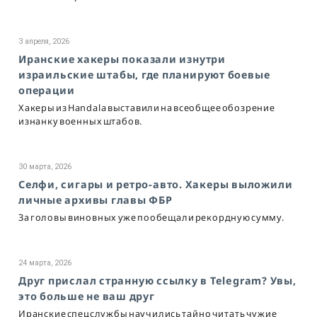
3 апреля, 2026
Иранские хакеры показали изнутри
израильские штабы, где планируют боевые
операции
Хакеры из Handala выставили на всеобщее обозрение
изнанку военных штабов.
30 марта, 2026
Селфи, сигары и ретро-авто. Хакеры выложили
личные архивы главы ФБР
За головы виновных уже пообещали рекордную сумму.
24 марта, 2026
Друг прислал странную ссылку в Telegram? Увы,
это больше не ваш друг
Иранские спецслужбы научились тайно читать чужие