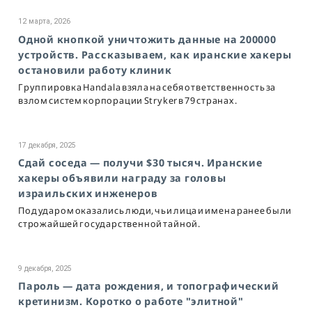
12 марта, 2026
Одной кнопкой уничтожить данные на 200000
устройств. Рассказываем, как иранские хакеры
остановили работу клиник
Группировка Handala взяла на себя ответственность за
взлом систем корпорации Stryker в 79 странах.
17 декабря, 2025
Сдай соседа — получи $30 тысяч. Иранские
хакеры объявили награду за головы
израильских инженеров
Под ударом оказались люди, чьи лица и имена ранее были
строжайшей государственной тайной.
9 декабря, 2025
Пароль — дата рождения, и топографический
кретинизм. Коротко о работе "элитной"