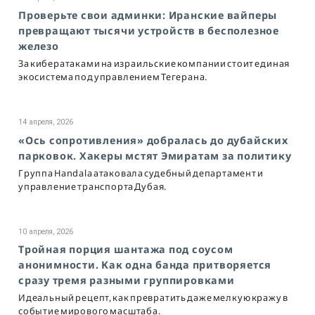
Проверьте свои админки: Иранские вайперы
превращают тысячи устройств в бесполезное
железо
За кибератаками на израильские компании стоит единая
экосистема под управлением Тегерана.
14 апреля, 2026
«Ось сопротивления» добралась до дубайских
парковок. Хакеры мстят Эмиратам за политику
Группа Handala атаковала судебный департамент и
управление транспорта Дубая.
10 апреля, 2026
Тройная порция шантажа под соусом
анонимности. Как одна банда притворяется
сразу тремя разными группировками
Идеальный рецепт, как превратить даже мелкую кражу в
событие мирового масштаба.