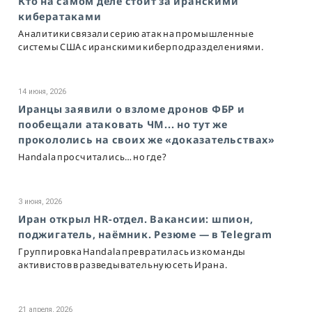
Кто на самом деле стоит за иранскими
кибератаками
Аналитики связали серию атак на промышленные
системы США с иранскими киберподразделениями.
14 июня, 2026
Иранцы заявили о взломе дронов ФБР и
пообещали атаковать ЧМ... но тут же
прокололись на своих же «доказательствах»
Handala просчитались… но где?
3 июня, 2026
Иран открыл HR-отдел. Вакансии: шпион,
поджигатель, наёмник. Резюме — в Telegram
Группировка Handala превратилась из команды
активистов в разведывательную сеть Ирана.
21 апреля, 2026