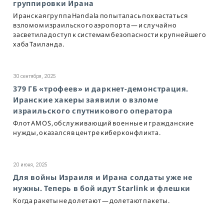
группировки Ирана
Иранская группа Handala попыталась похвастаться
взломом израильского аэропорта — и случайно
засветила доступ к системам безопасности крупнейшего
хаба Таиланда.
30 сентября, 2025
379 ГБ «трофеев» и даркнет-демонстрация.
Иранские хакеры заявили о взломе
израильского спутникового оператора
Флот AMOS, обслуживающий военные и гражданские
нужды, оказался в центре киберконфликта.
20 июня, 2025
Для войны Израиля и Ирана солдаты уже не
нужны. Теперь в бой идут Starlink и флешки
Когда ракеты не долетают — долетают пакеты.