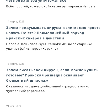
четыре вайпера уничтожат всё
Всё о простой, но жестокой схеме группировки Handala.
14 марта, 2026
Зачем придумывать вирусы, если можно просто
нажать Delete? Прямолинейный подход
иранских хакеров в действии
Handala Hack использует Starlink и ИИ, но по старинке
удаляет файлы через «Корзину».
13 марта, 2026
Зачем писать свои вирусы, если можно купить
готовые? Иранская разведка осваивает
бюджетный шпионаж
Оказалось, что даже для большой игры достаточно
чужого киберарсенала.
21 мая, 2024