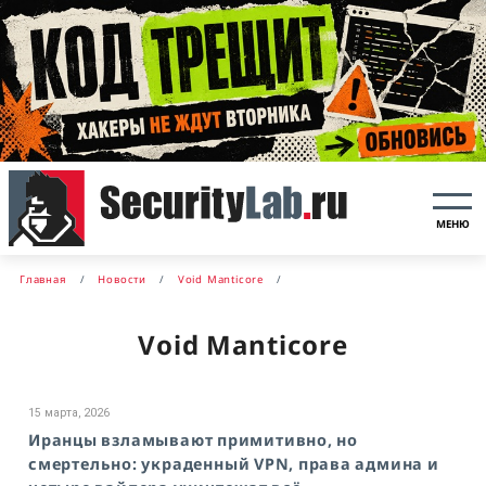
МЕНЮ
Главная
Новости
Void Manticore
Void Manticore
15 марта, 2026
Иранцы взламывают примитивно, но
смертельно: украденный VPN, права админа и