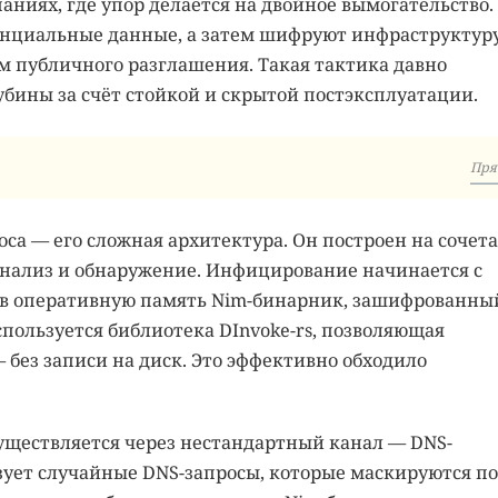
паниях, где упор делается на двойное вымогательство.
енциальные данные, а затем шифруют инфраструктур
м публичного разглашения. Такая тактика давно
лубины за счёт стойкой и скрытой постэксплуатации.
Пря
оса — его сложная архитектура. Он построен на сочет
 анализ и обнаружение. Инфицирование начинается с
т в оперативную память Nim-бинарник, зашифрованны
спользуется библиотека DInvoke-rs, позволяющая
без записи на диск. Это эффективно обходило
ществляется через нестандартный канал — DNS-
зует случайные DNS-запросы, которые маскируются п