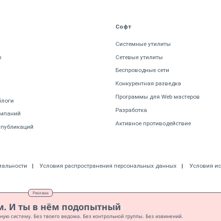
Софт
Системные утилиты
ы
Сетевые утилиты
Беспроводные сети
Конкурентная разведка
Программы для Web мастеров
блоги
Разработка
омпаний
Активное противодействие
 публикаций
иальности
Условия распространения персональных данных
Условия и
Реклама
м. И ты в нём подопытный
ую систему. Без твоего ведома. Без контрольной группы. Без извинений.