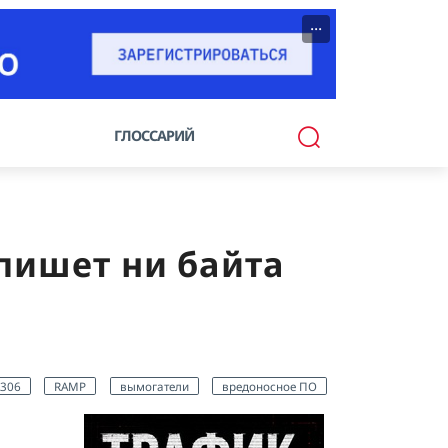
···
ГЛОССАРИЙ
 пишет ни байта
306
RAMP
вымогатели
вредоносное ПО