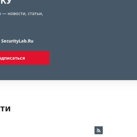
ЛКУ
 — новости, статьи,
SecurityLab.Ru
одписаться
ети