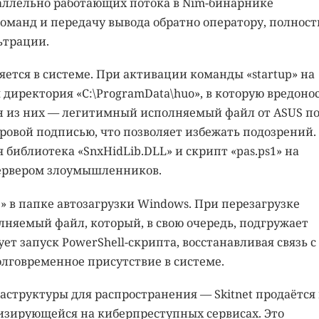
аллельно работающих потока в Nim-бинарнике
оманд и передачу вывода обратно оператору, полнос
ьтрации.
ляется в системе. При активации команды «startup» на
директория «C:\ProgramData\huo», в которую вредоно
ин из них — легитимный исполняемый файл от ASUS п
фровой подписью, что позволяет избежать подозрений.
 библиотека «SnxHidLib.DLL» и скрипт «pas.ps1» на
сервером злоумышленников.
xe» в папке автозагрузки Windows. При перезагрузке
няемый файл, который, в свою очередь, подгружает
т запуск PowerShell-скрипта, восстанавливая связь с
лговременное присутствие в системе.
структуры для распространения — Skitnet продаётся
изирующейся на киберпреступных сервисах. Это