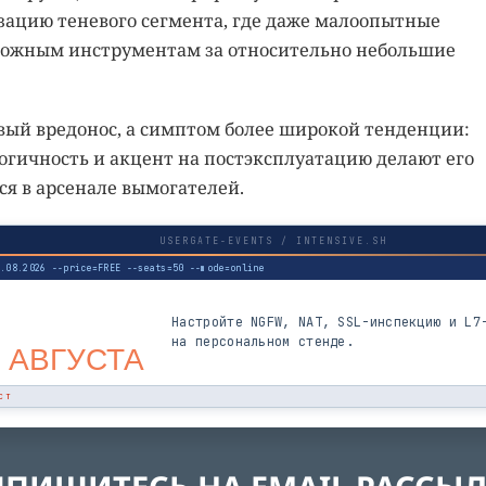
ацию теневого сегмента, где даже малоопытные
сложным инструментам за относительно небольшие
овый вредонос, а симптом более широкой тенденции:
логичность и акцент на постэксплуатацию делают его
ся в арсенале вымогателей.
USERGATE-EVENTS / INTENSIVE.SH
3.08.2026 --price=FREE --seats=50 --mode=online
Настройте NGFW, NAT, SSL-инспекцию и L7
на персональном стенде.
 АВГУСТА
СТ