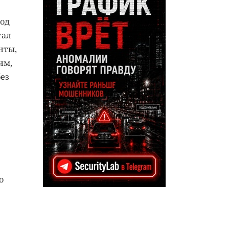
под
тал
нты,
им,
без
о