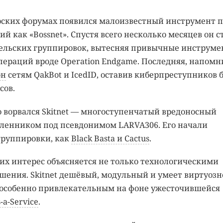
ерских форумах появился малоизвестный инструмент 
й как «Bossnet». Спустя всего несколько месяцев он с
ельских группировок, вытесняя привычные инструме
ераций вроде Operation Endgame. Последняя, напомн
он
сетям QakBot и IcedID, оставив киберпреступников 
сов.
 ворвался Skitnet — многоступенчатый вредоносный
ленником под псевдонимом LARVA306. Его начали
группировки, как
Black Basta и Cactus
.
их интерес объясняется не только технологическими
шения. Skitnet дешёвый, модульный и умеет виртуозн
о особенно привлекательным на фоне ужесточившейся
a-Service
.