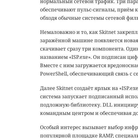
нормальный сетевой трафик. Три пар
обеспечивают пульс-сигналы, приём к
обходя обычные системы сетевой фил
Немаловажно и то, как Skitnet закреп
заражённой машине появляется новая 
скачивает сразу три компонента. Од
названием «ISP.exe». Он подписан ци
Вместе с ним загружается вредоносная
PowerShell, обеспечивающий связь с 
Далее Skitnet создаёт ярлык на «ISP.e
система запускает подписанный испол
подложную библиотеку. DLL инициируе
командным центром и обеспечивая до
Особый интерес вызывает выбор инфра
популярной площадке
RAMP
, специал