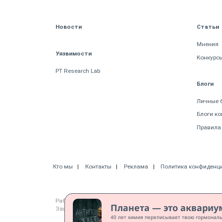
Новости
Статьи
Мнения
Уязвимости
Конкурс
PT Research Lab
Блоги
Личные 
Блоги к
Правила
Кто мы
Контакты
Реклама
Политика конфиденц
Работает на CMS "1С-Битрикс: Управление сайтом"
Планета — это аквариу
Защищено CURATOR
40 лет химия переписывает твою гормональн