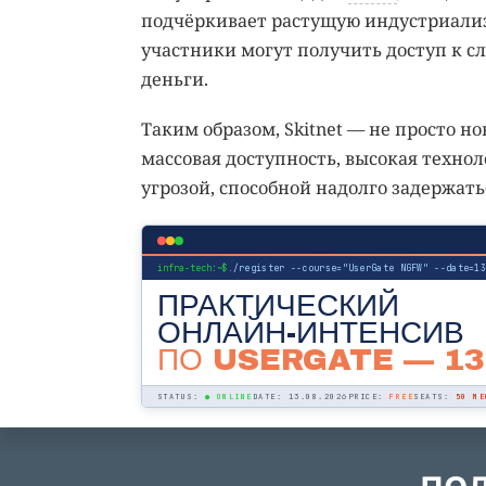
подчёркивает растущую индустриализ
участники могут получить доступ к 
деньги.
Таким образом, Skitnet — не просто н
массовая доступность, высокая техно
угрозой, способной надолго задержать
infra-tech:~$
./register --course="UserGate NGFW" --date=1
ПРАКТИЧЕСКИЙ
ОНЛАЙН-ИНТЕНСИВ
ПО USERGATE
— 13
STATUS:
● ONLINE
DATE: 13.08.2026
PRICE:
FREE
SEATS:
50 МЕ