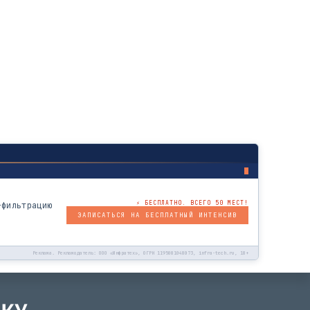
⚡ БЕСПЛАТНО. ВСЕГО 50 МЕСТ!
-фильтрацию
ЗАПИСАТЬСЯ НА БЕСПЛАТНЫЙ ИНТЕНСИВ
Реклама. Рекламодатель: ООО «Инфратех», ОГРН 1195081048073, infra-tech.ru, 18+