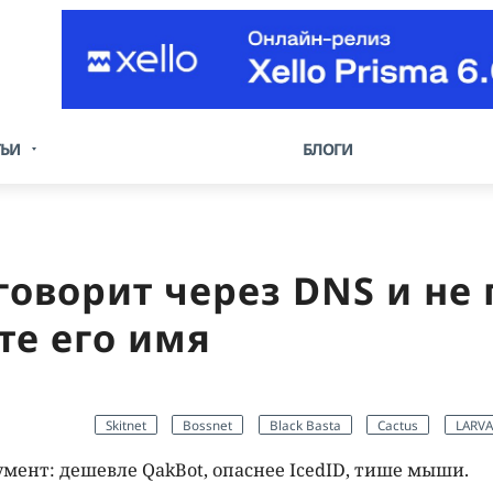
ТЬИ
БЛОГИ
говорит через DNS и не
те его имя
Skitnet
Bossnet
Black Basta
Cactus
LARVA
ент: дешевле QakBot, опаснее IcedID, тише мыши.