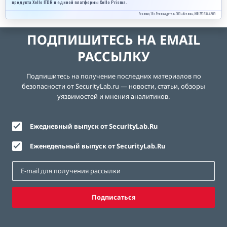
продукта Xello ITDR и единой платформы Xello Prisma.
Реклама, 18+. Рекламодатель ООО «Кселло», ИНН 7708344509
ПОДПИШИТЕСЬ НА EMAIL
РАССЫЛКУ
Подпишитесь на получение последних материалов по
безопасности от SecurityLab.ru — новости, статьи, обзоры
уязвимостей и мнения аналитиков.
Ежедневный выпуск от SecurityLab.Ru
Еженедельный выпуск от SecurityLab.Ru
Подписаться