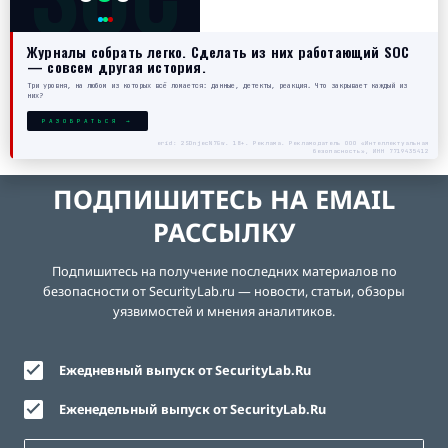
Журналы собрать легко. Сделать из них работающий SOC
— совсем другая история.
Три уровня, на любом из которых всё ломается: данные, детекты, реакция. Что закрывает каждый из
них?
РАЗОБРАТЬСЯ →
erid: 2SDnjecN7Gw. 18+. Реклама. Рекламодатель ООО «Интеллектуальная
безопасность», ИНН 7719435412
ПОДПИШИТЕСЬ НА EMAIL
РАССЫЛКУ
Подпишитесь на получение последних материалов по
безопасности от SecurityLab.ru — новости, статьи, обзоры
уязвимостей и мнения аналитиков.
Ежедневный выпуск от SecurityLab.Ru
Еженедельный выпуск от SecurityLab.Ru