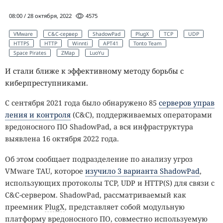
08:00 / 28 октября, 2022
4575
VMware
C&C-сервер
ShadowPad
PlugX
TCP
UDP
HTTPS
HTTP
Winnti
APT41
Tonto Team
Space Pirates
ZMap
LuoYu
И стали ближе к эффективному методу борьбы с
киберпреступниками.
С сентября 2021 года было обнаружено 85
серверов управ
ления и контроля
(C&C), поддерживаемых операторами
вредоносного ПО ShadowPad, а вся инфраструктура
выявлена 16 октября 2022 года.
Об этом сообщает подразделение по анализу угроз
VMware TAU, которое
изучило 3 варианта ShadowPad
,
использующих протоколы TCP, UDP и HTTP(S) для связи с
C&C-сервером. ShadowPad, рассматриваемый как
преемник
PlugX
, представляет собой модульную
платформу вредоносного ПО, совместно используемую