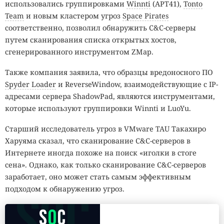
использовались группировками
Winnti
(APT41),
Tonto
Team
и новым кластером угроз
Space Pirates
соответственно, позволил обнаружить C&C-серверы
путем сканирования списка открытых хостов,
сгенерированного инструментом ZMap.
Также компания заявила, что образцы вредоносного ПО
Spyder Loader
и ReverseWindow, взаимодействующие с IP-
адресами сервера ShadowPad, являются инструментами,
которые используют группировки Winnti и LuoYu.
Старший исследователь угроз в VMware TAU Такахиро
Харуяма сказал, что сканирование C&C-серверов в
Интернете иногда похоже на поиск «иголки в стоге
сена». Однако, как только сканирование C&C-серверов
заработает, оно может стать самым эффективным
SOC
подходом к обнаружению угроз.
S
O
C