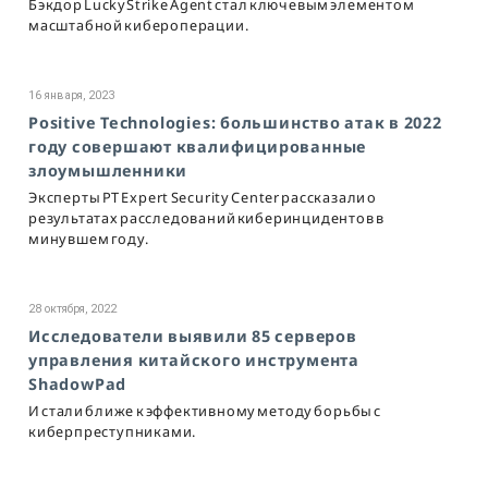
Бэкдор LuckyStrike Agent стал ключевым элементом
масштабной кибероперации.
16 января, 2023
Positive Technologies: большинство атак в 2022
году совершают квалифицированные
злоумышленники
Эксперты PT Expert Security Center рассказали о
результатах расследований киберинцидентов в
минувшем году.
28 октября, 2022
Исследователи выявили 85 серверов
управления китайского инструмента
ShadowPad
И стали ближе к эффективному методу борьбы с
киберпреступниками.