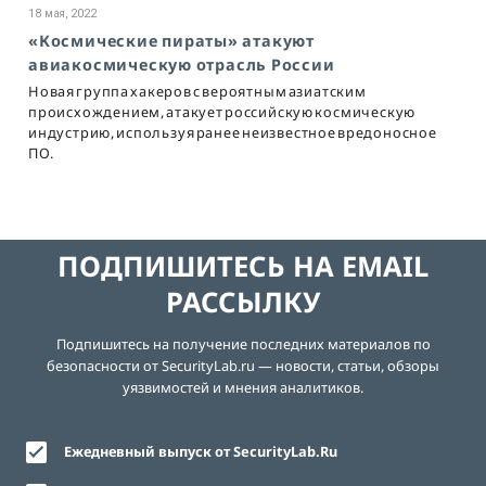
18 мая, 2022
«Космические пираты» атакуют
авиакосмическую отрасль России
Новая группа хакеров с вероятным азиатским
происхождением, атакует российскую космическую
индустрию, используя ранее неизвестное вредоносное
ПО.
ПОДПИШИТЕСЬ НА EMAIL
РАССЫЛКУ
Подпишитесь на получение последних материалов по
безопасности от SecurityLab.ru — новости, статьи, обзоры
уязвимостей и мнения аналитиков.
Ежедневный выпуск от SecurityLab.Ru