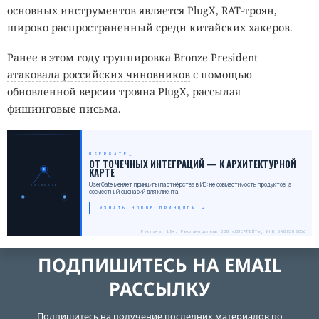
основных инструментов является PlugX, RAT-троян,
широко распространенный среди китайских хакеров.
Ранее в этом году группировка Bronze President
атаковала российских чиновников
с помощью
обновленной версии трояна PlugX, рассылая
фишинговые письма.
USERGATE
_
ОТ ТОЧЕЧНЫХ ИНТЕГРАЦИЙ — К АРХИТЕКТУРНОЙ
КАРТЕ
UserGate меняет принципы партнёрства в ИБ: не совместимость продуктов, а
USERGATE
совместный сценарий для клиента.
УЗНАТЬ НОВЫЕ ПРИНЦИПЫ →
Реклама. 18+. Рекламодатель ООО «ЮЗЕРГЕЙТ», ИНН 5408308256
ПОДПИШИТЕСЬ НА EMAIL
РАССЫЛКУ
Подпишитесь на получение последних материалов по