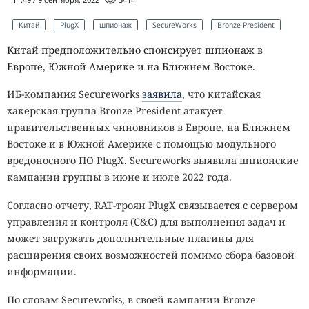
Китай
PlugX
шпионаж
SecureWorks
Bronze President
Китай предположительно спонсирует шпионаж в
Европе, Южной Америке и на Ближнем Востоке.
ИБ-компания Secureworks
заявила
, что китайская
хакерская группа Bronze President атакует
правительственных чиновников в Европе, на Ближнем
Востоке и в Южной Америке с помощью модульного
вредоносного ПО PlugX. Secureworks выявила шпионские
кампании группы в июне и июле 2022 года.
Согласно отчету, RAT-троян PlugX связывается с сервером
управления и контроля (C&C) для выполнения задач и
может загружать дополнительные плагины для
расширения своих возможностей помимо сбора базовой
информации.
По словам Secureworks, в своей кампании Bronze