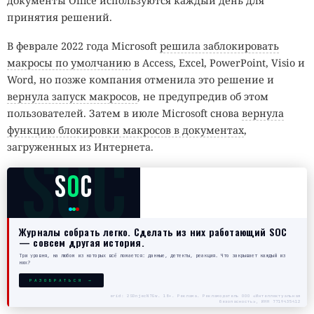
документы Office используются каждый день для
принятия решений.
В феврале 2022 года Microsoft
решила заблокировать
макросы по умолчанию
в Access, Excel, PowerPoint, Visio и
Word, но позже компания отменила это решение и
вернула запуск макросов
, не предупредив об этом
пользователей. Затем в июле Microsoft снова
вернула
функцию блокировки макросов в документах
,
SOC
загруженных из Интернета.
S
O
C
Журналы собрать легко. Сделать из них работающий SOC
— совсем другая история.
Три уровня, на любом из которых всё ломается: данные, детекты, реакция. Что закрывает каждый из
них?
РАЗОБРАТЬСЯ →
erid: 2SDnjecN7Gw. 18+. Реклама. Рекламодатель ООО «Интеллектуальная
безопасность», ИНН 7719435412