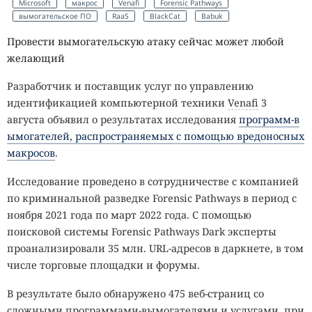
Microsoft
макрос
Venafi
Forensic Pathways
вымогательское ПО
RaaS
BlackCat
Babuk
Провести вымогательскую атаку сейчас может любой
желающий
Разработчик и поставщик услуг по управлению
идентификацией компьютерной техники
Venafi
3
августа объявил о результатах исследования
программ-в
ымогателей, распространяемых с помощью вредоносных
макросов
.
Исследование проведено в сотрудничестве с компанией
по криминальной разведке Forensic Pathways в период с
ноября 2021 года по март 2022 года. С помощью
поисковой системы Forensic Pathways Dark эксперты
проанализировали 35 млн. URL-адресов в даркнете, в том
числе торговые площадки и форумы.
В результате было обнаружено 475 веб-страниц со
сложными программами-вымогателями и услугами, при