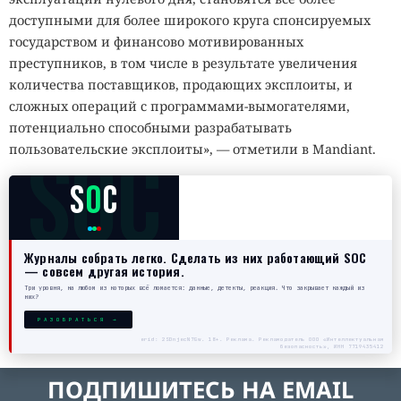
доступными для более широкого круга спонсируемых
государством и финансово мотивированных
преступников, в том числе в результате увеличения
количества поставщиков, продающих эксплоиты, и
сложных операций с программами-вымогателями,
потенциально способными разрабатывать
SOC
пользовательские эксплоиты», — отметили в Mandiant.
S
O
C
Журналы собрать легко. Сделать из них работающий SOC
— совсем другая история.
Три уровня, на любом из которых всё ломается: данные, детекты, реакция. Что закрывает каждый из
них?
РАЗОБРАТЬСЯ →
erid: 2SDnjecN7Gw. 18+. Реклама. Рекламодатель ООО «Интеллектуальная
безопасность», ИНН 7719435412
ПОДПИШИТЕСЬ НА EMAIL