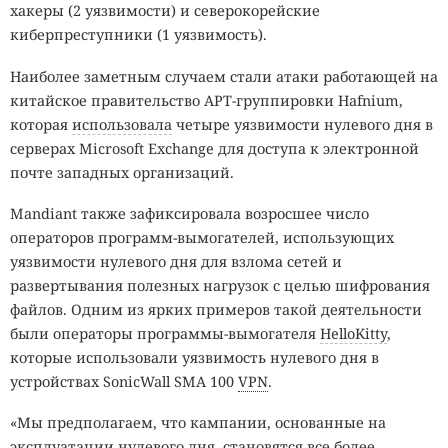
хакеры (2 уязвимости) и северокорейские
киберпреступники (1 уязвимость).
Наиболее заметным случаем стали атаки работающей на
китайское правительство APT-группировки Hafnium,
которая
использовала
четыре уязвимости нулевого дня в
серверах Microsoft Exchange для доступа к электронной
почте западных организаций.
Mandiant также зафиксировала возросшее число
операторов программ-вымогателей, использующих
уязвимости нулевого дня для взлома сетей и
развертывания полезных нагрузок с целью шифрования
файлов. Одним из ярких примеров такой деятельности
были операторы программы-вымогателя
HelloKitty
,
которые использовали уязвимость нулевого дня в
устройствах SonicWall SMA 100
VPN
.
«Мы предполагаем, что кампании, основанные на
эксплуатации нулевого дня, становятся все более