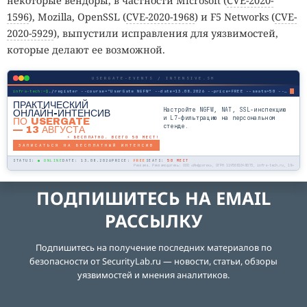
некоторые вендоры, в частности Microsoft (
CVE-2020-
1596
), Mozilla, OpenSSL (
CVE-2020-1968
) и F5 Networks (
CVE-
2020-5929
), выпустили исправления для уязвимостей,
которые делают ее возможной.
USERGATE-EVENTS / INTENSIVE.SH
infra-tech:~$
./register --course="UserGate NGFW" --date=13.08.2026 --price=FREE --seats=50 --mode=online
ПРАКТИЧЕСКИЙ
Настройте NGFW, NAT, SSL-инспекцию
ОНЛАЙН-ИНТЕНСИВ
и L7-фильтрацию на персональном
ПО USERGATE
стенде.
— 13 АВГУСТА
⚡ БЕСПЛАТНО. ВСЕГО 50 МЕСТ!
ЗАПИСАТЬСЯ НА БЕСПЛАТНЫЙ ИНТЕНСИВ
STATUS:
● ONLINE
DATE: 13.08.2026
PRICE:
FREE
SEATS:
50 МЕСТ
Реклама. Рекламодатель: ООО «Инфратех», ОГРН 1195081048073, infra-tech.ru, 18+
ПОДПИШИТЕСЬ НА EMAIL
РАССЫЛКУ
Подпишитесь на получение последних материалов по
безопасности от SecurityLab.ru — новости, статьи, обзоры
уязвимостей и мнения аналитиков.