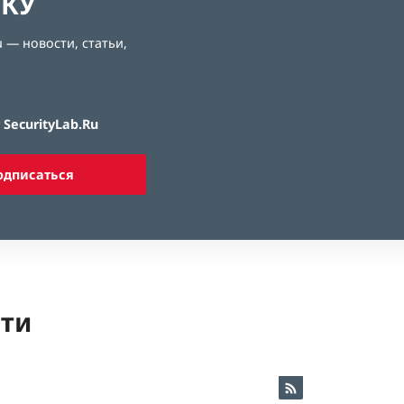
ЛКУ
 — новости, статьи,
SecurityLab.Ru
одписаться
ети