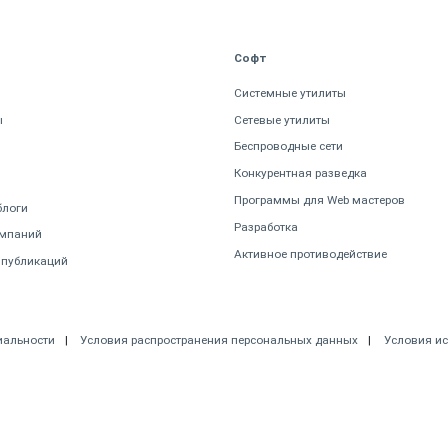
Софт
Системные утилиты
ы
Сетевые утилиты
Беспроводные сети
Конкурентная разведка
Программы для Web мастеров
блоги
Разработка
омпаний
Активное противодействие
 публикаций
иальности
Условия распространения персональных данных
Условия и