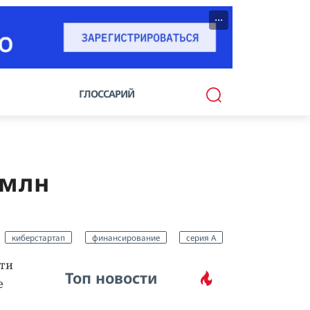
···
ГЛОССАРИЙ
 млн
киберстартап
финансирование
серия А
сти
Топ новости
е