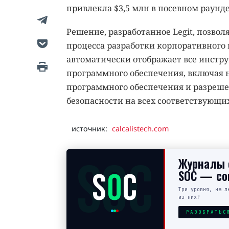
привлекла $3,5 млн в посевном раунде 
Решение, разработанное Legit, позво
процесса разработки корпоративного 
автоматически отображает все инстр
программного обеспечения, включая н
программного обеспечения и разреше
безопасности на всех соответствующих
источник:
calcalistech.com
SOC
Журналы с
S
O
C
SOC — сов
Три уровня, на л
из них?
РАЗОБРАТЬС