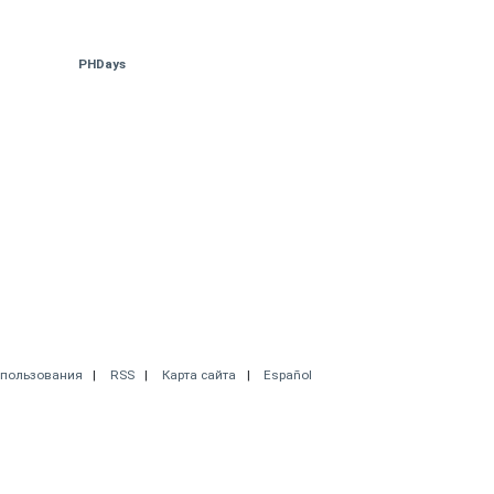
PHDays
спользования
RSS
Карта сайта
Español