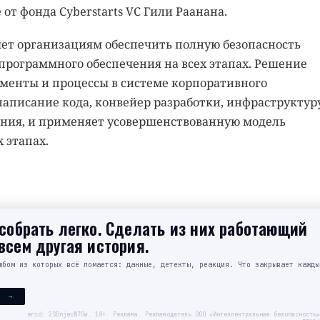
от фонда Cyberstarts VC Гили Раанана.
ляет организациям обеспечить полную безопасность
программного обеспечения на всех этапах. Решение
ументы и процессы в системе корпоративного
аписание кода, конвейер разработки, инфраструктур
ния, и применяет усовершенствованную модель
 этапах.
обрать легко. Сделать из них работающий
сем другая история.
юбом из которых всё ломается: данные, детекты, реакция. Что закрывает кажды
Я →
erid: 2SDnjecN7Gw. 18+. Реклама. Рекламодатель ООО «Интеллектуальная безопасность»