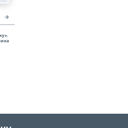
35412
ку».
Манхэттенский проект
Открыли страницу с
ника
2.0. В США запустили
Pull Request'ом —
«Genesis Mission»:
передали хакеру
почему ИИ теперь
доступ к своим
будет главнее ученых
секретам. Теперь это
реальность GitHub