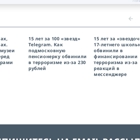
77194
ах,
15 лет за 100 «звезд»
15 лет за «звездоч
ах.
Telegram. Как
17-летнего школь
 музеи
подмосковную
обвинили в
еред
пенсионерку обвинили
финансировании
орами
в терроризме из-за 230
терроризма из-за
рублей
реакций в
мессенджере