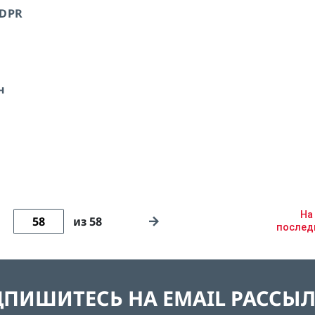
GDPR
н
На
из 58
после
ПИШИТЕСЬ НА EMAIL РАССЫ