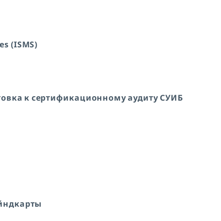
es (ISMS)
товка к сертификационному аудиту СУИБ
айндкарты