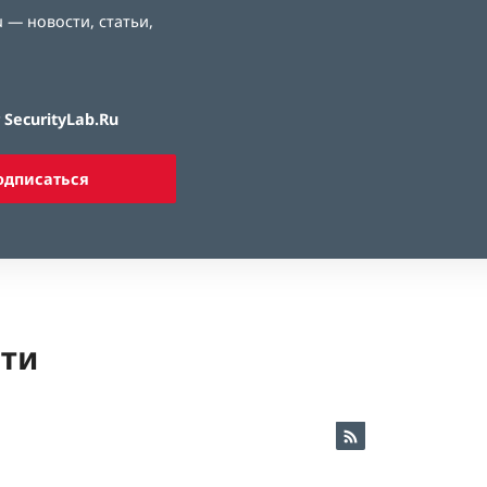
 — новости, статьи,
SecurityLab.Ru
одписаться
ети