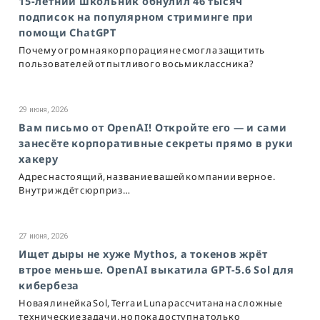
15-летний школьник обнулил 46 тысяч
подписок на популярном стриминге при
помощи ChatGPT
Почему огромная корпорация не смогла защитить
пользователей от пытливого восьмиклассника?
29 июня, 2026
Вам письмо от OpenAI! Откройте его — и сами
занесёте корпоративные секреты прямо в руки
хакеру
Адрес настоящий, название вашей компании верное.
Внутри ждёт сюрприз…
27 июня, 2026
Ищет дыры не хуже Mythos, а токенов жрёт
втрое меньше. OpenAI выкатила GPT-5.6 Sol для
кибербеза
Новая линейка Sol, Terra и Luna рассчитана на сложные
технические задачи, но пока доступна только