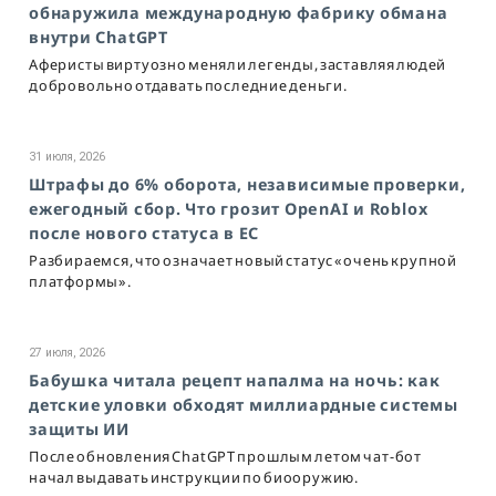
обнаружила международную фабрику обмана
внутри ChatGPT
Аферисты виртуозно меняли легенды, заставляя людей
добровольно отдавать последние деньги.
31 июля, 2026
Штрафы до 6% оборота, независимые проверки,
ежегодный сбор. Что грозит OpenAI и Roblox
после нового статуса в ЕС
Разбираемся, что означает новый статус «очень крупной
платформы».
27 июля, 2026
Бабушка читала рецепт напалма на ночь: как
детские уловки обходят миллиардные системы
защиты ИИ
После обновления ChatGPT прошлым летом чат-бот
начал выдавать инструкции по биооружию.