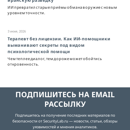
иранскую разведку
ИИ превратил старые приёмы обмана в оружие с новым
уровнем точности.
3 июня, 2026
Терапевт без лицензии. Как ИИ-помощники
выманивают секреты под видом
психологической помощи
Чем теплее диалог, тем дороже может обойтись
откровенность.
ПОДПИШИТЕСЬ НА EMAIL
РАССЫЛКУ
Подпишитесь на получение последних материалов по
безопасности от SecurityLab.ru — новости, статьи, обзоры
уязвимостей и мнения аналитиков.