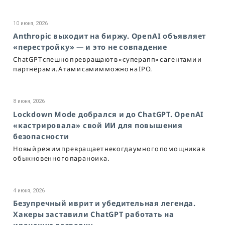
10 июня, 2026
Anthropic выходит на биржу. OpenAI объявляет
«перестройку» — и это не совпадение
ChatGPT спешно превращают в «суперапп» с агентами и
партнёрами. А там и самим можно на IPO.
8 июня, 2026
Lockdown Mode добрался и до ChatGPT. OpenAI
«кастрировала» свой ИИ для повышения
безопасности
Новый режим превращает некогда умного помощника в
обыкновенного параноика.
4 июня, 2026
Безупречный иврит и убедительная легенда.
Хакеры заставили ChatGPT работать на