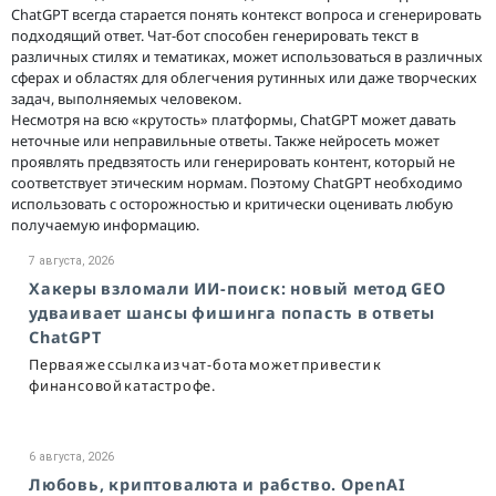
ChatGPT всегда старается понять контекст вопроса и сгенерировать
подходящий ответ. Чат-бот способен генерировать текст в
различных стилях и тематиках, может использоваться в различных
сферах и областях для облегчения рутинных или даже творческих
задач, выполняемых человеком.
Несмотря на всю «крутость» платформы, ChatGPT может давать
неточные или неправильные ответы. Также нейросеть может
проявлять предвзятость или генерировать контент, который не
соответствует этическим нормам. Поэтому ChatGPT необходимо
использовать с осторожностью и критически оценивать любую
получаемую информацию.
7 августа, 2026
Хакеры взломали ИИ-поиск: новый метод GEO
удваивает шансы фишинга попасть в ответы
ChatGPT
Первая же ссылка из чат-бота может привести к
финансовой катастрофе.
6 августа, 2026
Любовь, криптовалюта и рабство. OpenAI