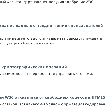
ный web-стандарт наконец получил одобрение W3C.
ивание данных о предпочтениях пользователей
екламные агентства стоит наделить правом отслеживать
ют функцию «Не отслеживать».
я криптографических операций
ть возможность генерировать и управлять ключами.
и W3C отказаться от свободных кодеков в HTML5
ли остановится на каком-то одном формате для кодирован