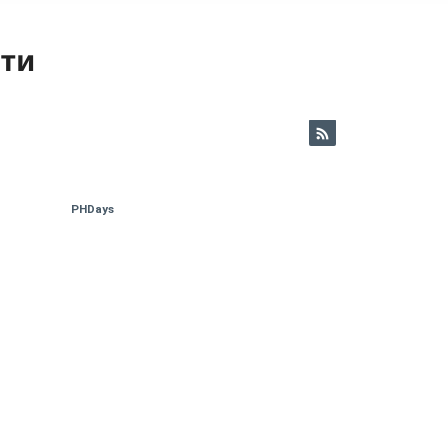
ети
PHDays