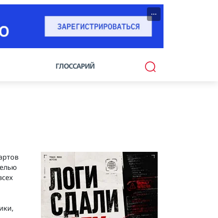
···
ГЛОССАРИЙ
артов
целью
всех
ики,