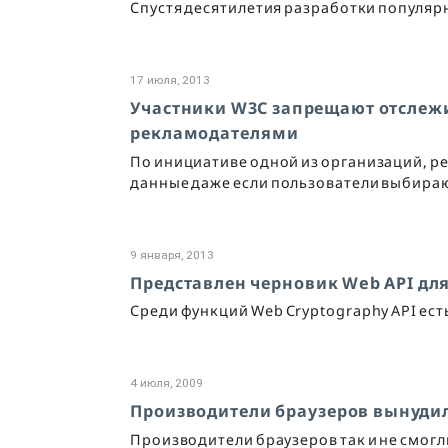
Спустя десятилетия разработки популяр
17 июля, 2013
Участники W3C запрещают отслеж
рекламодателями
По инициативе одной из организаций, р
данные даже если пользователи выбира
9 января, 2013
Представлен черновик Web API дл
Среди функций Web Cryptography API ес
4 июля, 2009
Производители браузеров вынудил
Производители браузеров так и не смог