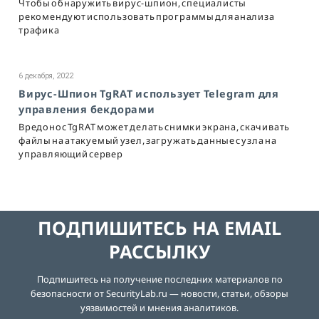
Чтобы обнаружить вирус-шпион, специалисты
рекомендуют использовать программы для анализа
трафика
6 декабря, 2022
Вирус-Шпион TgRAT использует Telegram для
управления бекдорами
Вредонос TgRAT может делать снимки экрана, скачивать
файлы на атакуемый узел, загружать данные с узла на
управляющий сервер
ПОДПИШИТЕСЬ НА EMAIL
РАССЫЛКУ
Подпишитесь на получение последних материалов по
безопасности от SecurityLab.ru — новости, статьи, обзоры
уязвимостей и мнения аналитиков.