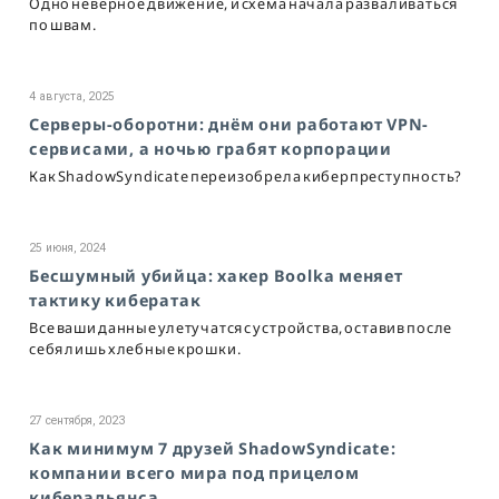
Одно неверное движение, и схема начала разваливаться
по швам.
4 августа, 2025
Серверы-оборотни: днём они работают VPN-
сервисами, а ночью грабят корпорации
Как ShadowSyndicate переизобрела киберпреступность?
25 июня, 2024
Бесшумный убийца: хакер Boolka меняет
тактику кибератак
Все ваши данные улетучатся с устройства, оставив после
себя лишь хлебные крошки.
27 сентября, 2023
Как минимум 7 друзей ShadowSyndicate:
компании всего мира под прицелом
киберальянса