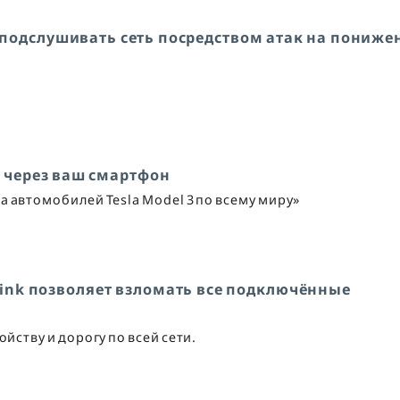
 подслушивать сеть посредством атак на пониже
 - через ваш смартфон
а автомобилей Tesla Model 3 по всему миру»
Link позволяет взломать все подключённые
йству и дорогу по всей сети.