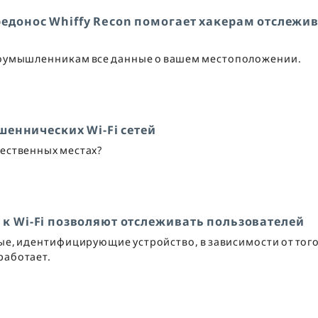
редонос Whiffy Recon помогает хакерам отслежи
лоумышленникам все данные о вашем местоположении.
шеннических Wi-Fi сетей
щественных местах?
 к Wi-Fi позволяют отслеживать пользователей
ые, идентифицирующие устройство, в зависимости от того
 работает.