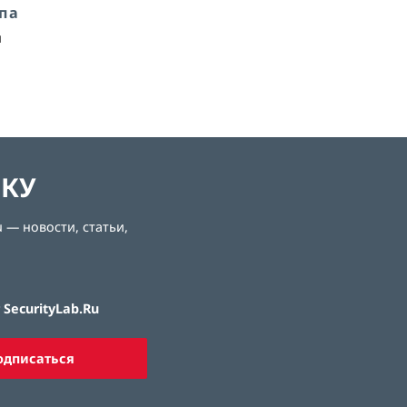
упа
и
ЛКУ
 — новости, статьи,
SecurityLab.Ru
одписаться