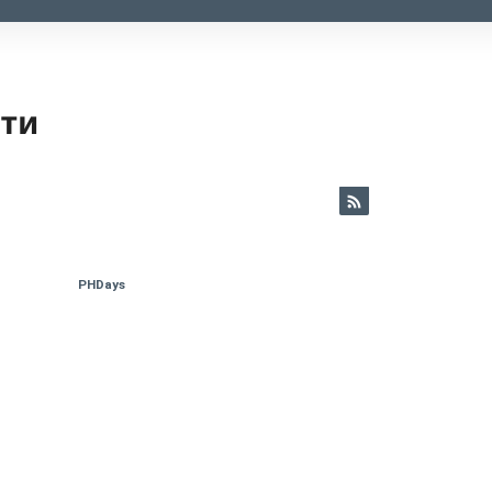
ети
PHDays