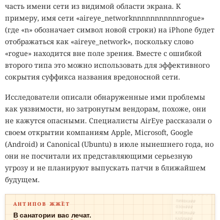
часть имени сети из видимой области экрана. К
примеру, имя сети «aireye_networknnnnnnnnnnnrogue»
(где «n» обозначает символ новой строки) на iPhone будет
отображаться как «aireye_network», поскольку слово
«rogue» находится вне поле зрения. Вместе с ошибкой
второго типа это можно использовать для эффективного
сокрытия суффикса названия вредоносной сети.
Исследователи описали обнаруженные ими проблемы
как уязвимости, но затронутым вендорам, похоже, они
не кажутся опасными. Специалисты AirEye рассказали о
своем открытии компаниям Apple, Microsoft, Google
(Android) и Canonical (Ubuntu) в июле нынешнего года, но
они не посчитали их представляющими серьезную
угрозу и не планируют выпускать патчи в ближайшем
будущем.
ПИЯВКИ₽₽
АНТИПОВ ЖЖЁТ
ОЗОН₽₽₽
КЛИЗМА₽₽
В санатории вас лечат.
КАПЛИ₽₽