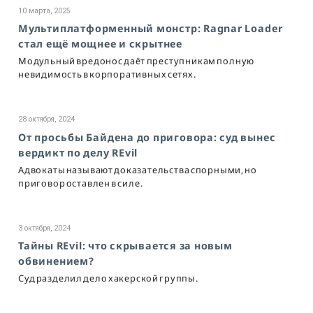
10 марта, 2025
Мультиплатформенный монстр: Ragnar Loader
стал ещё мощнее и скрытнее
Модульный вредонос даёт преступникам полную
невидимость в корпоративных сетях.
28 октября, 2024
От просьбы Байдена до приговора: суд вынес
вердикт по делу REvil
Адвокаты называют доказательства спорными, но
приговор оставлен в силе.
3 октября, 2024
Тайны REvil: что скрывается за новым
обвинением?
Суд разделил дело хакерской группы.