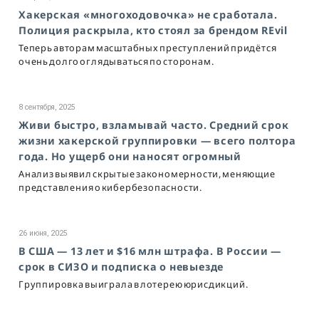
Хакерская «многоходовочка» не сработала.
Полиция раскрыла, кто стоял за брендом REvil
Теперь авторам масштабных преступлений придётся
очень долго оглядываться по сторонам.
8 сентября, 2025
Живи быстро, взламывай часто. Средний срок
жизни хакерской группировки — всего полтора
года. Но ущерб они наносят огромный
Анализ выявил скрытые закономерности, меняющие
представления о кибербезопасности.
26 июня, 2025
В США — 13 лет и $16 млн штрафа. В России —
срок в СИЗО и подписка о невыезде
Группировка выиграла в лотерею юрисдикций.