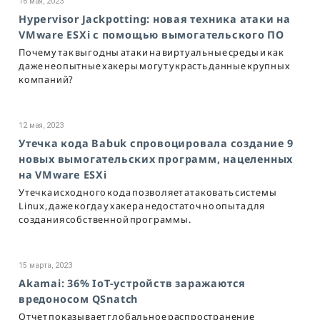
16 мая, 2023
Hypervisor Jackpotting: новая техника атаки на
VMware ESXi с помощью вымогательского ПО
Почему так выгодны атаки на виртуальные среды и как
даже неопытные хакеры могут украсть данные крупных
компаний?
12 мая, 2023
Утечка кода Babuk спровоцировала создание 9
новых вымогательских программ, нацеленных
на VMware ESXi
Утечка исходного кода позволяет атаковать системы
Linux, даже когда у хакера недостаточно опыта для
создания собственной программы.
15 марта, 2023
Akamai: 36% IoT-устройств заражаются
вредоносом QSnatch
Отчет показывает глобальное распространение