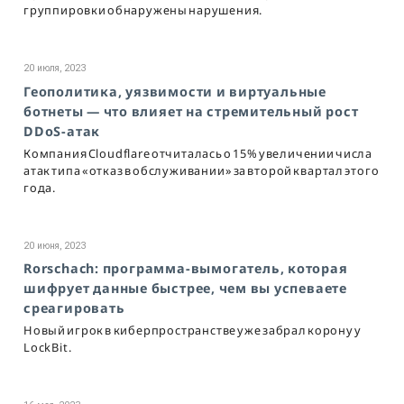
группировки обнаружены нарушения.
20 июля, 2023
Геополитика, уязвимости и виртуальные
ботнеты — что влияет на стремительный рост
DDoS-атак
Компания Cloudflare отчиталась о 15% увеличении числа
атак типа «отказ в обслуживании» за второй квартал этого
года.
20 июня, 2023
Rorschach: программа-вымогатель, которая
шифрует данные быстрее, чем вы успеваете
среагировать
Новый игрок в киберпространстве уже забрал корону у
LockBit.