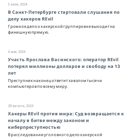
5 июля, 2024
В Санкт-Петербурге стартовали слушания по
делу хакеров REvil
Громкое дело о хакерской группировке выходит на
финишную прямую.
6 мая, 2024
Участь Ярослава Васинского: оператор REvil
потерял миллионы долларов и свободу на 13
лет
Преступник наконец ответит за взлом тысячи
компьютеров по всему миру.
28 августа, 2023
Хакеры REvil против мира: Суд возвращается к
началу в битве между законом и
киберпреступностью
В расследовании уголовного дело хакерской