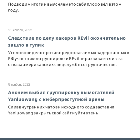
Подводим итоги и выясняем кто себя плохо вёл в этом
году.
21 ноября, 2022
Следствие по делу хакеров REvil окончательно
зашло в тупик
Уголовное дело против предполагаемых задержанных в
РФ участников группировки REvil не развивается из-за
отказа американских спецслужб в сотрудничестве.
8 ноября, 2022
Аноним выбил группировку вымогателей
Yanluowang с киберпреступной арены
Слив внутренних чатов и исходного кода заставил
Yanluowang закрыть свой сайт и уйти в тень.