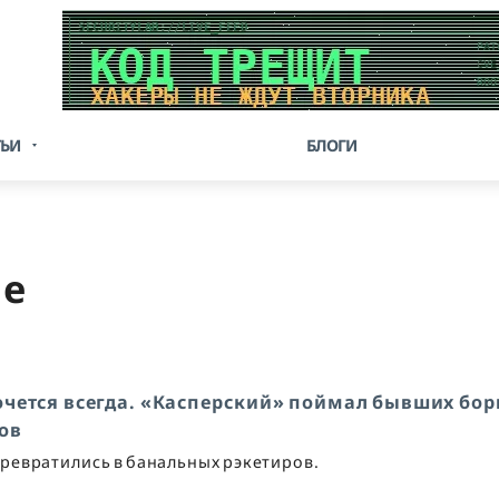
ТЬИ
БЛОГИ
ge
очется всегда. «Касперский» поймал бывших бо
ов
ревратились в банальных рэкетиров.