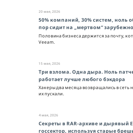
20 мая, 2026
50% компаний, 30% систем, ноль о
пор сидит на „мертвом“ зарубежн
Половина бизнеса держится за почту, ко
Veeam.
15 мая, 2026
Три взлома. Одна дыра. Ноль патче
работает лучше любого бэкдора
Хакеры два месяца возвращались в сеть
их пускали.
4 мая, 2026
Секреты в RAR-архиве и дырявый 
госсектор, используя старые бреши