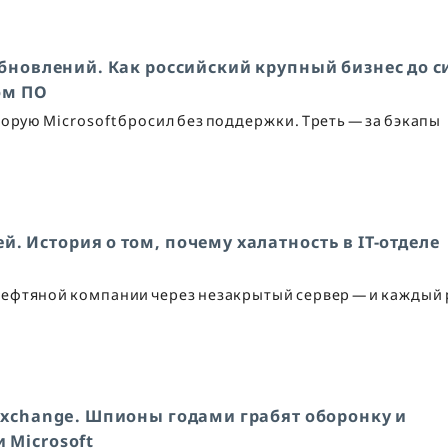
бновлений. Как российский крупный бизнес до с
ом ПО
торую Microsoft бросил без поддержки. Треть — за бэкапы
й. История о том, почему халатность в IT-отделе
 нефтяной компании через незакрытый сервер — и каждый 
Exchange. Шпионы годами грабят оборонку и
 Microsoft