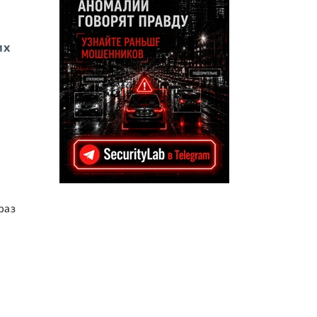
их
раз