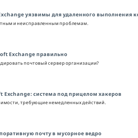
 Exchange уязвимы для удаленного выполнения к
естным и неисправленным проблемам.
oft Exchange правильно
видировать почтовый сервер организации?
ft Exchange: система под прицелом хакеров
звимости, требующие немедленных действий.
рпоративную почту в мусорное ведро