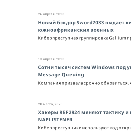
26 апреля, 2023
Новый бэкдор Sword2033 выдаёт ки
южноафриканских военных
Киберпреступная группировка Gallium п
13 апреля, 2023
Сотни тысяч систем Windows под у
Message Queuing
Компания призвала срочно обновиться, 
28 марта, 2023
Хакеры REF2924 меняют тактику и 
NAPLISTENER
Киберпреступники используют код откры