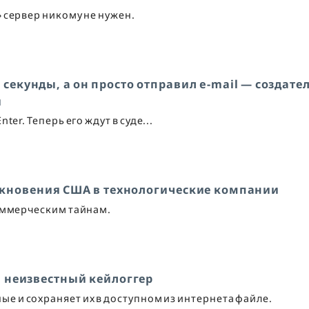
» сервер никому не нужен.
секунды, а он просто отправил e-mail — создате
я
ter. Теперь его ждут в суде...
икновения США в технологические компании
коммерческим тайнам.
ен неизвестный кейлоггер
е и сохраняет их в доступном из интернета файле.