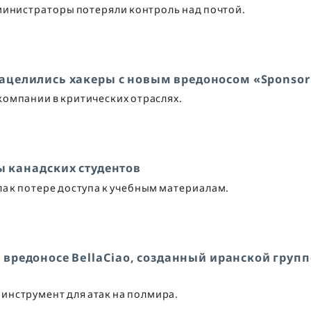
министраторы потеряли контроль над почтой.
нацелились хакеры с новым вредоносом «Sponsor
 компании в критических отраслях.
 канадских студентов
ла к потере доступа к учебным материалам.
м вредоносе BellaCiao, созданный иранской груп
инструмент для атак на полмира.