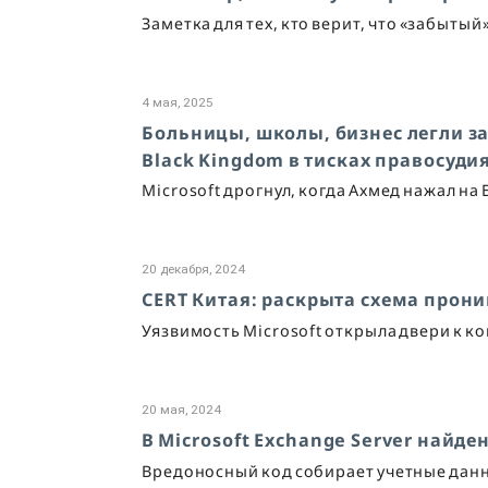
Заметка для тех, кто верит, что «забытый
4 мая, 2025
Больницы, школы, бизнес легли за 
Black Kingdom в тисках правосуди
Microsoft дрогнул, когда Ахмед нажал на En
20 декабря, 2024
CERT Китая: раскрыта схема прон
Уязвимость Microsoft открыла двери к 
20 мая, 2024
В Microsoft Exchange Server найд
Вредоносный код собирает учетные данны