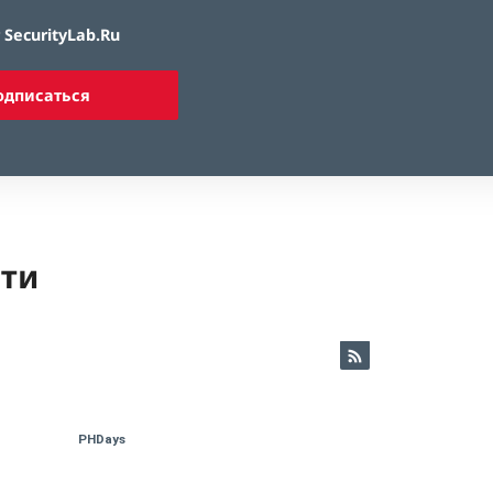
SecurityLab.Ru
одписаться
ети
PHDays