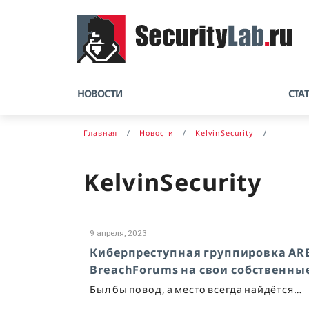
НОВОСТИ
СТА
Главная
Новости
KelvinSecurity
KelvinSecurity
9 апреля, 2023
Киберпреступная группировка AR
BreachForums на свои собственны
Был бы повод, а место всегда найдётся…