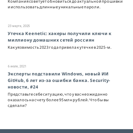
Компания советует обновиться до актуальной прошивки
и использовать длинные уникальные пароли.
23 марта, 2025
Утечка Keenetic: хакеры получили ключи к
миллиону домашних сетей россиян
Как уязвимость 2023 года привела к утечке в 2025-м.
6 июля, 2021
Эксперты подставили Windows, новый ИИ
GitHub, 6 лет из-за ошибки банка. Security-
новости, #24
Представьте себе ситуацию, что у вас неожиданно
оказалось на счету более 95 млн рублей. Что бы вы
сделали?