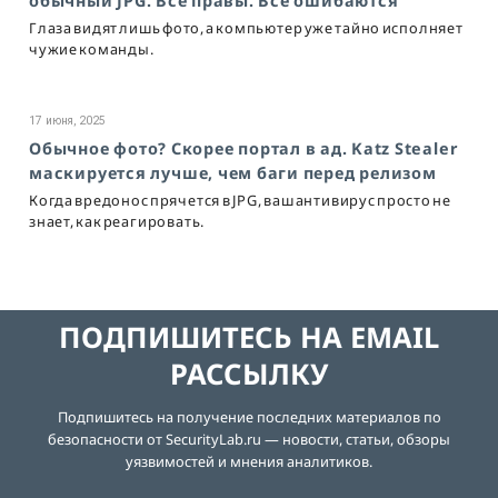
обычный JPG. Все правы. Все ошибаются
Глаза видят лишь фото, а компьютер уже тайно исполняет
чужие команды.
17 июня, 2025
Обычное фото? Скорее портал в ад. Katz Stealer
маскируется лучше, чем баги перед релизом
Когда вредонос прячется в JPG, ваш антивирус просто не
знает, как реагировать.
ПОДПИШИТЕСЬ НА EMAIL
РАССЫЛКУ
Подпишитесь на получение последних материалов по
безопасности от SecurityLab.ru — новости, статьи, обзоры
уязвимостей и мнения аналитиков.