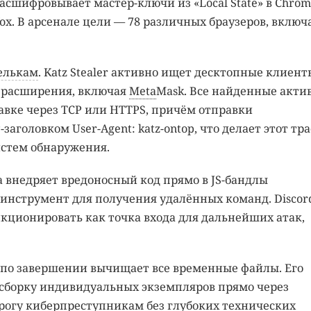
асшифровывает мастер-ключи из «Local State» в Chro
ox. В арсенале цели — 78 различных браузеров, включ
елькам
. Katz Stealer активно ищет десктопные клиент
е расширения, включая
Meta
Mask. Все найденные акти
вке через TCP или HTTPS, причём отправки
головком User-Agent: katz-ontop, что делает этот тр
истем обнаружения.
а внедряет вредоносный код прямо в JS-бандлы
в инструмент для получения удалённых команд. Discor
кционировать как точка входа для дальнейших атак,
er по завершении вычищает все временные файлы. Его
сборку индивидуальных экземпляров прямо через
орогу киберпреступникам без глубоких технических