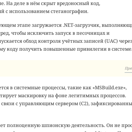
е. На деле в нём скрыт вредоносный код,
й с использованием стеганографии.
едующем этапе загружается .NET-загрузчик, выполняю
ред, чтобы исключить запуск в песочницах и
пускается обход контроля учётных записей (UAC) чере
ному коду получить повышенные привилегии в системе
Пря
ся в системные процессы, такие как «MSBuild.exe»,
тирует маскировку на фоне легитимных процессов.
 связи с управляющим сервером (C2), зафиксированн
вает полноценную шпионскую деятельность. Он не про