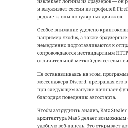
извлекает логины из браузеров — он р
и выуживает сессии из профилей Firef
редкие клоны популярных движков.
Особое внимание уделено
криптокош
например Exodus, а также браузерны
немедленно подготавливаются к отпра
сопровождаются нестандартным HTTP-за
отличительной меткой для сетевых с
Не останавливаясь на этом, программ
мессенджера Discord, превращая его 
при следующем запуске начинает фун
благодаря поведению автостарта.
Чтобы затруднить анализ, Katz Steal
архитектура MaaS делает возможным 
удобную веб-панель. Это открывает д