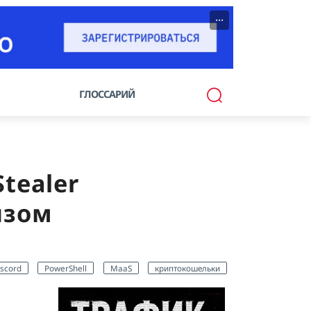
···
ГЛОССАРИЙ
tealer
изом
scord
PowerShell
MaaS
криптокошельки