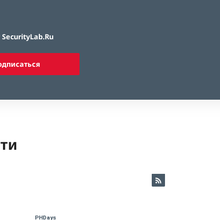
SecurityLab.Ru
одписаться
ети
PHDays