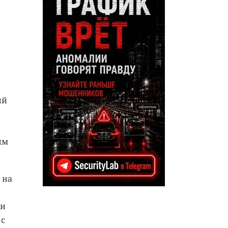
ий
им
 на
 и
 с