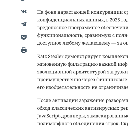
На фоне нарастающей конкуренции с
конфиденциальных данных, в 2025 году
вредоносное программное обеспечени
функциональность, сравнимую с пол
доступное любому желающему — за о
Katz Stealer демонстрирует комплек
мгновенную фильтрацию важной инфо
эволюционной архитектурой загрузки
преимущественно через фишинговые 
его изобретательность не ограничивае
После активации заражение разворачи
обход классических антивирусных реш
JavaScript-дропперы, замаскированны
полиморфного объединения строк. Скр