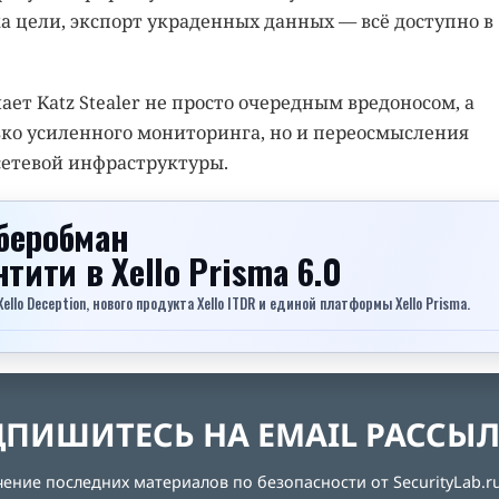
а цели, экспорт украденных данных — всё доступно в
ет Katz Stealer не просто очередным вредоносом, а
ько усиленного мониторинга, но и переосмысления
сетевой инфраструктуры.
беробман
ентити
в Xello Prisma 6.0
lo Deception, нового продукта Xello ITDR и единой платформы Xello Prisma.
ПИШИТЕСЬ НА EMAIL РАССЫ
ние последних материалов по безопасности от SecurityLab.ru