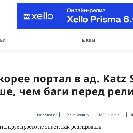
ТЬИ
БЛОГИ
орее портал в ад. Katz S
ше, чем баги перед рел
Katz Stealer
Picus Security
MSBuild.exe
Di
тивирус просто не знает, как реагировать.