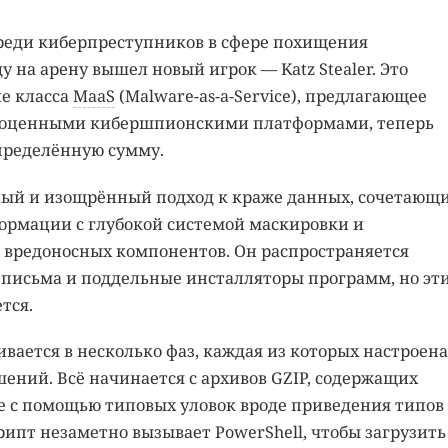
реди киберпреступников в сфере похищения
 на арену вышел новый игрок — Katz Stealer. Это
е класса
MaaS
(Malware-as-a-Service), предлагающее
ноценными кибершпионскими платформами, теперь
пределённую сумму.
сный и изощрённый подход к краже данных, сочетающ
рмации с глубокой системой маскировки и
 вредоносных компонентов. Он распространяется
письма и поддельные инсталляторы программ, но эт
тся.
вается в несколько фаз, каждая из которых настроена
ений. Всё начинается с архивов GZIP, содержащих
е с помощью типовых уловок вроде приведения типов
ипт незаметно вызывает PowerShell, чтобы загрузить