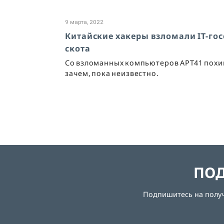
9 марта, 2022
Китайские хакеры взломали IT-гос
скота
Со взломанных компьютеров APT41 пох
зачем, пока неизвестно.
ПОД
Подпишитесь на получе