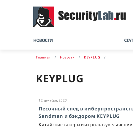
НОВОСТИ
СТА
Главная
Новости
KEYPLUG
KEYPLUG
12 декабря, 2023
Песочный след в киберпространст
Sandman и бэкдором KEYPLUG
Китайские хакеры и их роль в увеличени