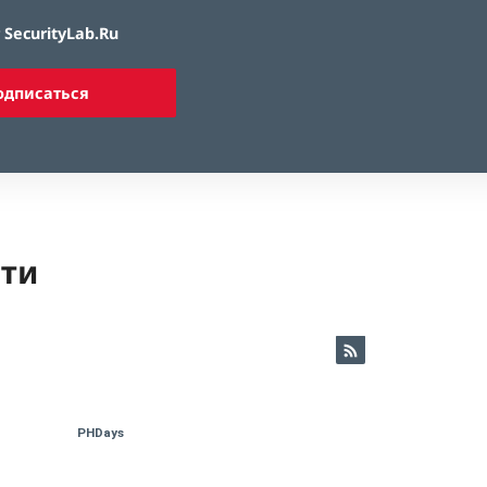
SecurityLab.Ru
одписаться
ети
PHDays