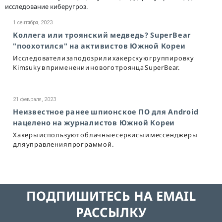
исследование киберугроз.
1 сентября, 2023
Коллега или троянский медведь? SuperBear
"поохотился" на активистов Южной Кореи
Исследователи заподозрили хакерскую группировку
Kimsuky в применении нового троянца SuperBear.
21 февраля, 2023
Неизвестное ранее шпионское ПО для Android
нацелено на журналистов Южной Кореи
Хакеры используют облачные сервисы и мессенджеры
для управления программой.
ПОДПИШИТЕСЬ НА EMAIL
РАССЫЛКУ