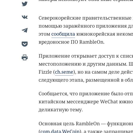
Северокорейские правительственные
помощью заражённого приложения для
этом
сообщила
южнокорейская некомме
вредоносное ПО RambleOn.
Приложение открывает доступ к списк
местоположению и другим данным. Ш
Fizzle (
ch.seme
), но на самом деле дей
следующего этапа, размещенной в обла
Сообщается, что приложение было отпр
китайском мессенджере WeChat южно
деликатную тему.
Основная цель RambleOn — функционир
(
com.data.WeCoin
), а также запрашива