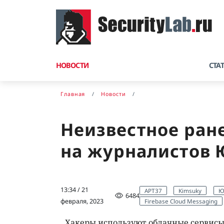
НОВОСТИ
СТА
Главная
Новости
Неизвестное ран
на журналистов
13:34 / 21
APT37
Kimsuky
Ю
6484
Firebase Cloud Messaging
февраля, 2023
Хакеры используют облачные сервисы