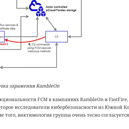
чка заражения RambleOn
ункциональности FCM в кампаниях RambleOn и
FastFire
,
оторое исследователи кибербезопасности из Южной К
ме того, виктимология группы очень тесно согласуется