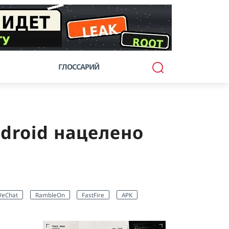
ГЛОССАРИЙ
droid нацелено
eChat
RambleOn
FastFire
APK