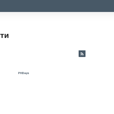
ети
PHDays