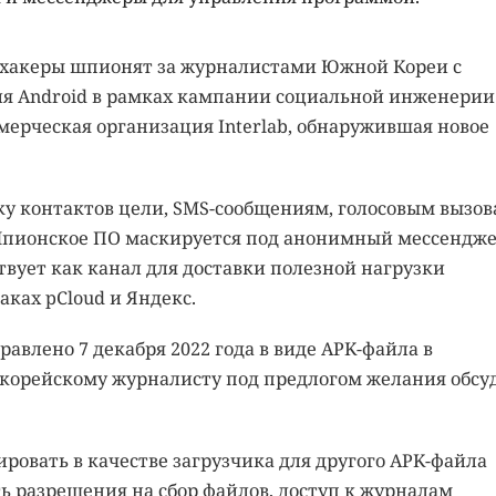
 хакеры шпионят за журналистами Южной Кореи с
 Android в рамках кампании социальной инженерии.
рческая организация Interlab, обнаружившая новое
у контактов цели, SMS-сообщениям, голосовым вызов
пионское ПО маскируется под анонимный мессендж
ствует как канал для доставки полезной нагрузки
ках pCloud и Яндекс.
авлено 7 декабря 2022 года в виде APK-файла в
корейскому журналисту под предлогом желания обсу
овать в качестве загрузчика для другого APK-файла
ть разрешения на сбор файлов, доступ к журналам