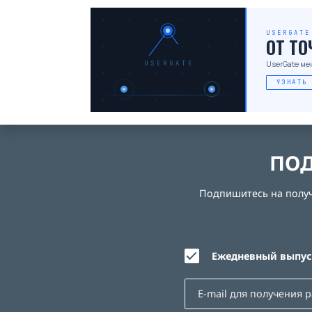
USERGATE
ОТ Т
UserGate ме
USERGATE
УЗНАТЬ
ПОД
Подпишитесь на получе
Ежедневный выпуск