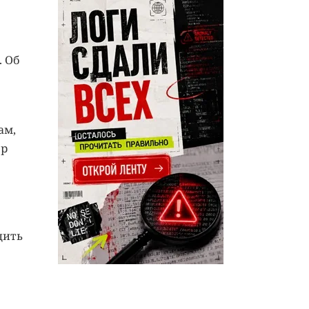
 Об
ам,
ер
дить