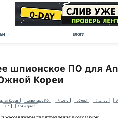
ТЬИ
БЛОГИ
ее шпионское ПО для An
 Южной Кореи
жная Корея
шпионское ПО
Яндекс
pCloud
Interlab
W
C2
C&C-сервер
 и мессенджеры для управления программой.