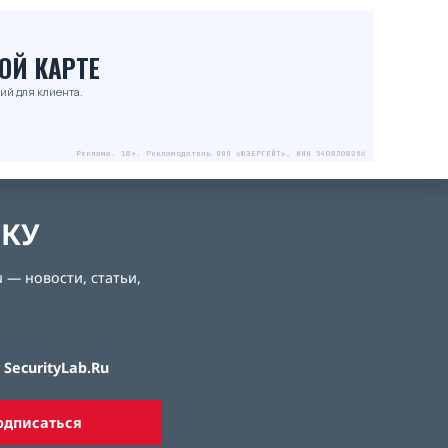
ОЙ КАРТЕ
ий для клиента.
Реклама. 18+. Рекламодатель ООО «ЮЗЕРГЕЙТ», ИНН 5408308256
ЛКУ
 — новости, статьи,
SecurityLab.Ru
одписаться