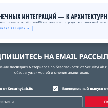
_
ОЧЕЧНЫХ ИНТЕГРАЦИЙ — К АРХИТЕКТУРН
няет принципы партнёрства в ИБ: не совместимость продуктов, а совместный сценар
 НОВЫЕ ПРИНЦИПЫ →
ПИШИТЕСЬ НА EMAIL РАССЫ
ние последних материалов по безопасности от SecurityLab.ru
обзоры уязвимостей и мнения аналитиков.
 от SecurityLab.Ru
Еженедельный выпуск от 
П