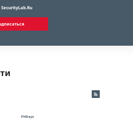
SecurityLab.Ru
одписаться
ети
PHDays