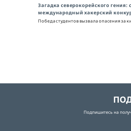
Загадка северокорейского гения: 
международный хакерский конку
Победа студентов вызвала опасения за 
ПОД
Подпишитесь на получе