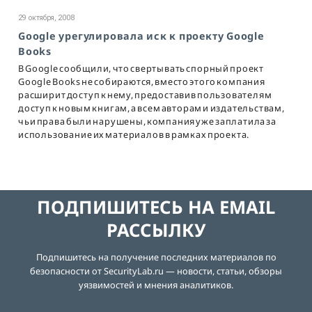
29 октября, 2008
Google урегулировала иск к проекту Google
Books
В Google сообщили, что свертывать спорный проект
Google Books не собираются, вместо этого компания
расширит доступ к нему, предоставив пользователям
доступ к новым книгам, а всем авторам и издательствам,
чьи права были нарушены, компания уже заплатила за
использование их материалов в рамках проекта.
ПОДПИШИТЕСЬ НА EMAIL
РАССЫЛКУ
Подпишитесь на получение последних материалов по
безопасности от SecurityLab.ru — новости, статьи, обзоры
уязвимостей и мнения аналитиков.