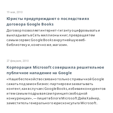
19 мая, 2010
Юристы предупреждают о последствиях
договора Google Books
Договор позволяет интернет-гиганту оцифровывать и
выкладывать в Сеть миллионы книг, превращая тем
самым сервис Google Books в крупнейшую веб-
библиотеку и, конечно же, магазин.
27 февраля, 2010
Корпорация Microsoft совершила решительное
публичное нападение на Google
«Наше беспокойство связано только с привычкой Google
сажать под замок бизнес-партнеров и захватывать
контент, как в случае с Google Books, избивая конкурентов
и тем самым подрывая сам принцип свободной
конкуренции», — пишет в блоге Microsoft Дэйв Хайнер,
заместитель генерального юрисконсульта Microsoft.