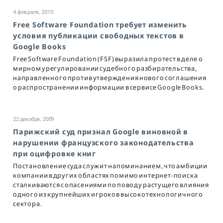
4 февраля, 2010
Free Software Foundation требует изменить
условия публикации свободных текстов в
Google Books
Free Software Foundation (FSF) выразила протест в деле о
мирном урегулировании судебного разбирательства,
направленного против утверждения нового соглашения
о распространении информации в сервисе Google Books.
22 декабря, 2009
Парижский суд признал Google виновной в
нарушении французского законодательства
при оцифровке книг
Постановление суда служит напоминанием, что амбиции
компании в других областях помимо интернет-поиска
сталкиваются с опасениями по поводу растущего влияния
одного из крупнейших игроков высокотехнологичного
сектора.