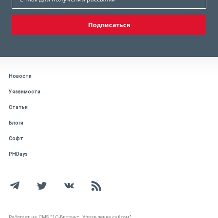
Подписаться
Новости
Уязвимости
Статьи
Блоги
Софт
PHDays
Работает на CMS "1С-Битрикс: Управление сайтом"