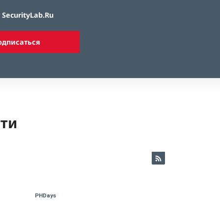
SecurityLab.Ru
одписаться
ети
PHDays