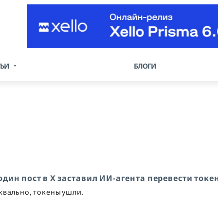
ТЬИ
БЛОГИ
 один пост в X заставил ИИ-агента перевести ток
квально, токены ушли.