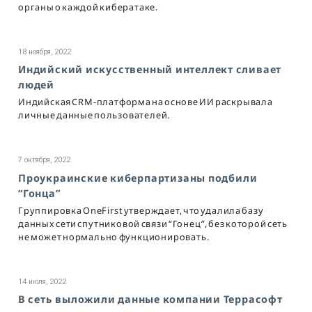
органы о каждой кибератаке.
18 ноября, 2022
Индийский искусственный интеллект сливает
людей
Индийская CRM-платформа на основе ИИ раскрывала
личные данные пользователей.
7 октября, 2022
Проукраинские киберпартизаны подбили
“Гонца”
Группировка OneFirst утверждает, что удалила базу
данных сети спутниковой связи “Гонец”, без которой сеть
не может нормально функционировать.
14 июля, 2022
В сеть выложили данные компании Террасофт