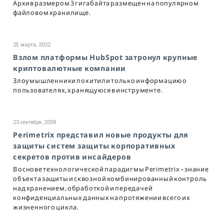
Архив размером 3 гигабайта размещен на популярном
файловом хранилище.
25 марта, 2022
Взлом платформы HubSpot затронул крупные
криптовалютные компании
Злоумышленники похитили только информацию о
пользователях, хранящуюся в инструменте.
23 сентября, 2008
Perimetrix представил новые продукты для
защиты систем защиты корпоративных
секретов против инсайдеров
В основе технологической парадигмы Perimetrix – знание
объекта защиты и сквозной комбинированный контроль
над хранением, обработкой и передачей
конфиденциальных данных на протяжении всего их
жизненного цикла.