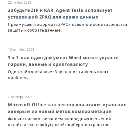
22 ноября, 2023
Забудьте ZIP и RAR: Agent Tesla использует
устаревший ZPAQ для кражи данных
Преимущества формата ZPAQ позволили обойти средства
защиты и собрать данные.
13 сентября, 2023
3 в 1: как один документ Word может украсть
пароли, данные и криптовалюту
Один файл доставляет 3 вредоноса и очень много
проблем.
7 сентября, 2023
Microsoft Office как вектор для атаки: иранские
хакеры и их новый метод компрометации
Фишинг с использованием зловредных вложений
остаётся ключевой угрозой в киберпространстве.