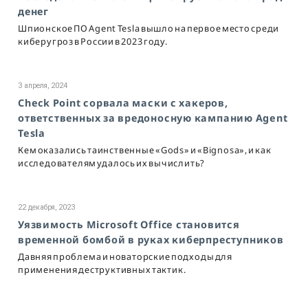
денег
Шпионское ПО Agent Tesla вышло на первое место среди
киберугроз в России в 2023 году.
3 апреля, 2024
Check Point сорвала маски с хакеров,
ответственных за вредоносную кампанию Agent
Tesla
Кем оказались таинственные «Gods» и «Bignosa», и как
исследователям удалось их вычислить?
22 декабря, 2023
Уязвимость Microsoft Office становится
временной бомбой в руках киберпреступников
Давняя проблема и новаторские подходы для
применения деструктивных тактик.