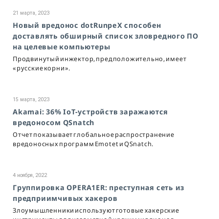
21 марта, 2023
Новый вредонос dotRunpeX способен
доставлять обширный список зловредного ПО
на целевые компьютеры
Продвинутый инжектор, предположительно, имеет
«русские корни».
15 марта, 2023
Akamai: 36% IoT-устройств заражаются
вредоносом QSnatch
Отчет показывает глобальное распространение
вредоносных программ Emotet и QSnatch.
4 ноября, 2022
Группировка OPERA1ER: преступная сеть из
предприимчивых хакеров
Злоумышленники используют готовые хакерские