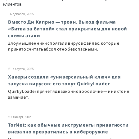
клиентов.
16 декабря, 2025
Вместо Ди Каприо — троян. Выход фильма
«Битва за битвой» стал прикрытием для новой
схемы атаки
Злоумышленники спрятали вирус в файлах, которые
принято считать абсолютно безопасными.
21 августа, 2025
Хакеры создали «универсальный ключ» для
запуска вирусов: его зовут QuirkyLoader
QuirkyLoader прячет яд в законной оболочке — и никто не
замечает.
29 января, 2025
TorNet: как обычные инструменты приватности
внезапно превратились в кибероружие