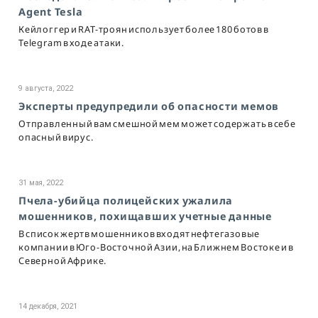
Agent Tesla
Кейлоггер и RAT-троян использует более 180 ботов в
Telegram в ходе атаки.
9 августа, 2022
Эксперты предупредили об опасности мемов
Отправленный вам смешной мем может содержать в себе
опасный вирус.
31 мая, 2022
Пчела-убийца полицейских ужалила
мошенников, похищавших учетные данные
В список жертв мошенников входят нефтегазовые
компании в Юго-Восточной Азии, на Ближнем Востоке и в
Северной Африке.
14 декабря, 2021