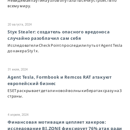
Невидимая паутина узлов опутала тысячи устройств по
всему миру.
20 августа, 2024
Styx Stealer: создатель опасного вредоноса
случайно разоблачил сам себя
Исследователи Check Point проследили путь от Agent Tesla
до хакера Sty1x.
31 июля, 2024
Agent Tesla, Formbook и Remcos RAT атакуют
европейский бизнес
ESET раскрывает детали новой волны кибератак сразу на 3
страны.
4 апреля, 2024
Финансовая мотивация цепляет хакеров:
исследование BI.ZONE фиксирует 76% атак ради