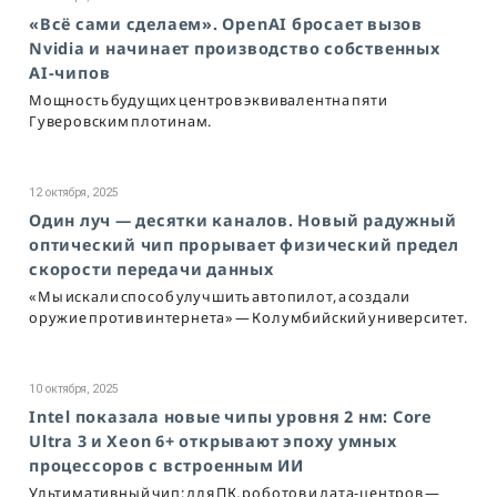
«Всё сами сделаем». OpenAI бросает вызов
Nvidia и начинает производство собственных
AI-чипов
Мощность будущих центров эквивалентна пяти
Гуверовским плотинам.
12 октября, 2025
Один луч — десятки каналов. Новый радужный
оптический чип прорывает физический предел
скорости передачи данных
«Мы искали способ улучшить автопилот, а создали
оружие против интернета» — Колумбийский университет.
10 октября, 2025
Intel показала новые чипы уровня 2 нм: Core
Ultra 3 и Xeon 6+ открывают эпоху умных
процессоров с встроенным ИИ
Ультимативный чип: для ПК, роботов и дата-центров —