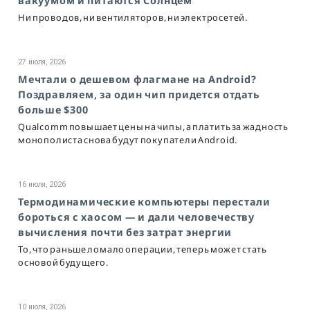
вакуумом и питаются Солнцем
Ни проводов, ни вентиляторов, ни электросетей.
27 июля, 2026
Мечтали о дешевом флагмане на Android?
Поздравляем, за один чип придется отдать
больше $300
Qualcomm повышает цены на чипы, а платить за жадность
монополиста снова будут покупатели Android.
16 июля, 2026
Термодинамические компьютеры перестали
бороться с хаосом — и дали человечеству
вычисления почти без затрат энергии
То, что раньше ломало операции, теперь может стать
основой будущего.
10 июля, 2026