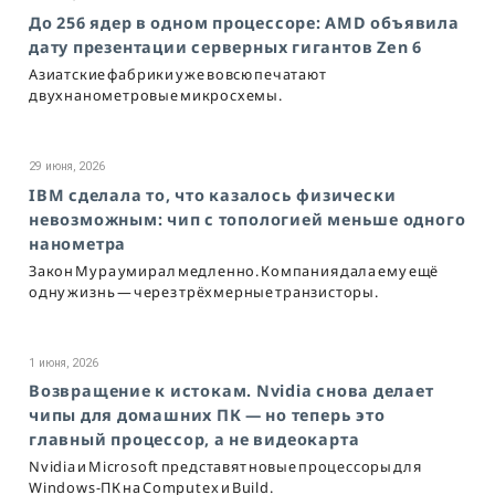
До 256 ядер в одном процессоре: AMD объявила
дату презентации серверных гигантов Zen 6
Азиатские фабрики уже вовсю печатают
двухнанометровые микросхемы.
29 июня, 2026
IBM сделала то, что казалось физически
невозможным: чип с топологией меньше одного
нанометра
Закон Мура умирал медленно. Компания дала ему ещё
одну жизнь — через трёхмерные транзисторы.
1 июня, 2026
Возвращение к истокам. Nvidia снова делает
чипы для домашних ПК — но теперь это
главный процессор, а не видеокарта
Nvidia и Microsoft представят новые процессоры для
Windows-ПК на Computex и Build.