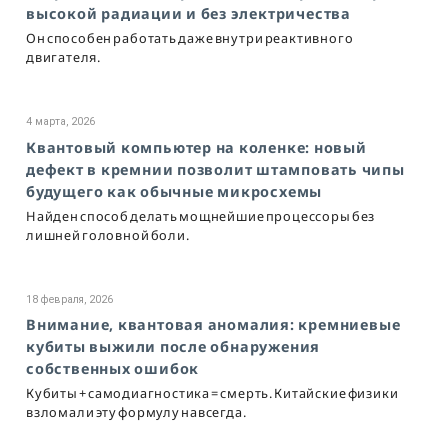
высокой радиации и без электричества
Он способен работать даже внутри реактивного
двигателя.
4 марта, 2026
Квантовый компьютер на коленке: новый
дефект в кремнии позволит штамповать чипы
будущего как обычные микросхемы
Найден способ делать мощнейшие процессоры без
лишней головной боли.
18 февраля, 2026
Внимание, квантовая аномалия: кремниевые
кубиты выжили после обнаружения
собственных ошибок
Кубиты + самодиагностика = смерть. Китайские физики
взломали эту формулу навсегда.