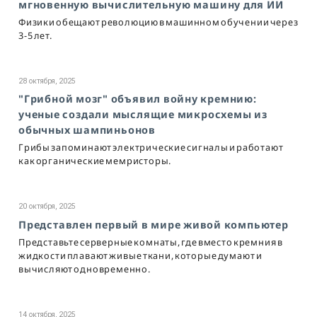
мгновенную вычислительную машину для ИИ
Физики обещают революцию в машинном обучении через
3-5 лет.
28 октября, 2025
"Грибной мозг" объявил войну кремнию:
ученые создали мыслящие микросхемы из
обычных шампиньонов
Грибы запоминают электрические сигналы и работают
как органические мемристоры.
20 октября, 2025
Представлен первый в мире живой компьютер
Представьте серверные комнаты, где вместо кремния в
жидкости плавают живые ткани, которые думают и
вычисляют одновременно.
14 октября, 2025