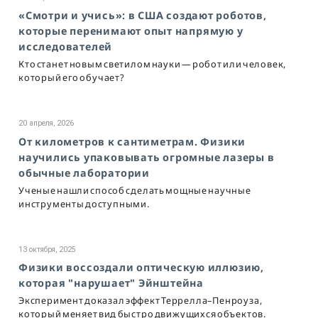
«Смотри и учись»: в США создают роботов,
которые перенимают опыт напрямую у
исследователей
Кто станет новым светилом науки — робот или человек,
который его обучает?
20 апреля, 2026
От километров к сантиметрам. Физики
научились упаковывать огромные лазеры в
обычные лаборатории
Ученые нашли способ сделать мощные научные
инструменты доступными.
13 октября, 2025
Физики воссоздали оптическую иллюзию,
которая "нарушает" Эйнштейна
Эксперимент доказал эффект Террелла–Пенроуза,
который меняет вид быстро движущихся объектов.