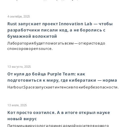
4 сентября, 2025
Rust запускает проект Innovation Lab — чтобы
разработчики писали код, а не боролись с
бумажной волокитой
Лаборатория будет помогать всем — от юристов до
спонсоров open source.
13 августа, 2025
От нуля до бойца Purple Team: как
подготовиться к миру, где кибератаки — норма
Harbour.Space запускает интенсив по кибербезопасности.
13 июля, 2025
Кот просто охотился. А в итоге открыл науке
новый вирус
Питомец вирусолога принес домой носителя нового