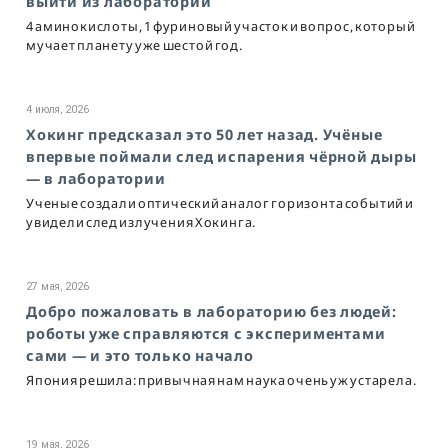
выйти из лаборатории
4 аминокислоты, 1 фуриновый участок и вопрос, который
мучает планету уже шестой год.
4 июля, 2026
Хокинг предсказал это 50 лет назад. Учёные
впервые поймали след испарения чёрной дыры
— в лаборатории
Ученые создали оптический аналог горизонта событий и
увидели след излучения Хокинга.
27 мая, 2026
Добро пожаловать в лабораторию без людей:
роботы уже справляются с экспериментами
сами — и это только начало
Япония решила: привычная нам наука очень уж устарела.
19 мая, 2026