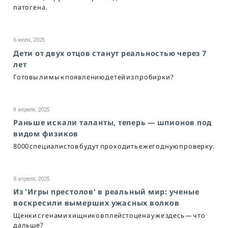
патогена.
6 июля, 2025
Дети от двух отцов станут реальностью через 7
лет
Готовы ли мы к появлению детей из пробирки?
9 апреля, 2025
Раньше искали таланты, теперь — шпионов под
видом физиков
8000 специалистов будут проходить ежегодную проверку.
8 апреля, 2025
Из 'Игры престолов' в реальный мир: ученые
воскресили вымерших ужасных волков
Щенки с генами хищников плейстоцена уже здесь — что
дальше?