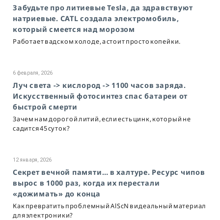
Забудьте про литиевые Tesla, да здравствуют
натриевые. CATL создала электромобиль,
который смеется над морозом
Работает в адском холоде, а стоит просто копейки.
6 февраля, 2026
Луч света -> кислород -> 1100 часов заряда.
Искусственный фотосинтез спас батареи от
быстрой смерти
Зачем нам дорогой литий, если есть цинк, который не
садится 45 суток?
12 января, 2026
Секрет вечной памяти… в халтуре. Ресурс чипов
вырос в 1000 раз, когда их перестали
«дожимать» до конца
Как превратить проблемный AlScN в идеальный материал
для электроники?