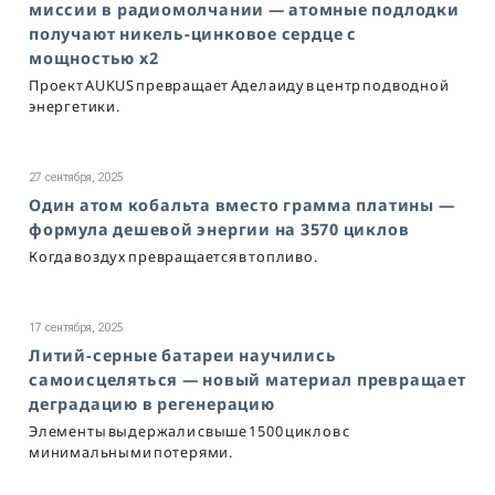
миссии в радиомолчании — атомные подлодки
получают никель-цинковое сердце с
мощностью x2
Проект AUKUS превращает Аделаиду в центр подводной
энергетики.
27 сентября, 2025
Один атом кобальта вместо грамма платины —
формула дешевой энергии на 3570 циклов
Когда воздух превращается в топливо.
17 сентября, 2025
Литий-серные батареи научились
самоисцеляться — новый материал превращает
деградацию в регенерацию
Элементы выдержали свыше 1500 циклов с
минимальными потерями.