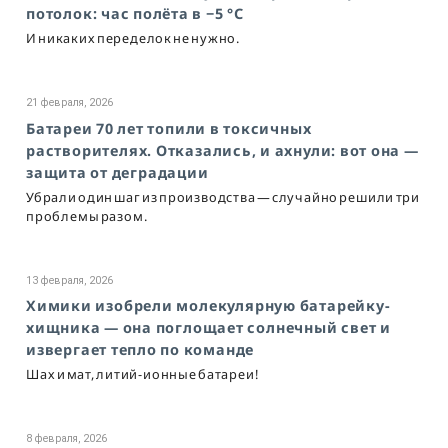
потолок: час полёта в −5 °C
И никаких переделок не нужно.
21 февраля, 2026
Батареи 70 лет топили в токсичных
растворителях. Отказались, и ахнули: вот она —
защита от деградации
Убрали один шаг из производства — случайно решили три
проблемы разом.
13 февраля, 2026
Химики изобрели молекулярную батарейку-
хищника — она поглощает солнечный свет и
извергает тепло по команде
Шах и мат, литий-ионные батареи!
8 февраля, 2026