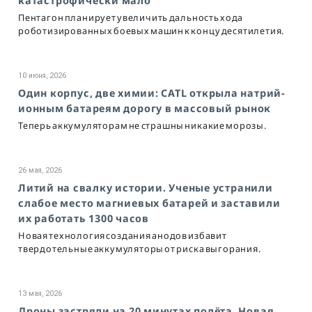
катастрофически мало
Пентагон планирует увеличить дальность хода
роботизированных боевых машин к концу десятилетия.
10 июня, 2026
Один корпус, две химии: CATL открыла натрий-
ионным батареям дорогу в массовый рынок
Теперь аккумуляторам не страшны никакие морозы.
26 мая, 2026
Литий на свалку истории. Ученые устранили
слабое место магниевых батарей и заставили
их работать 1300 часов
Новая технология создания анодов избавит
твердотельные аккумуляторы от риска выгорания.
13 мая, 2026
Дроны застряли на 20 минутах полёта. Новая