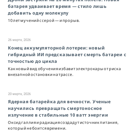
батарея удваивает время — стило лишь
добавить одну молекулу
10 лет мучений с серой — и прорыв.
26 марта, 2026
Конец аккумуляторной лотереи: новый
гибридный ИИ предсказывает смерть батареи с
точностью до цикла
Как новый вид обучения избавит электрокары от риска
внезапной остановки на трассе.
20 марта, 2026
Ядерная батарейка для вечности. Ученые
научились превращать смертоносное
излучение в стабильные 10 ватт энергии
Оксид галлия и радиация создадут источник питания,
который не боится времени.