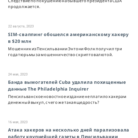
Следствие по покушению на бывшего президента США
продолжается.
22 августа, 2023
SIM-сваппинг обошелся американскому хакеру
в $20 млн
Мошенник из Пенсильвании Энтони Фолк получил три
года тюрьмы за мошенничество с криптовалютой.
24 мая, 2023
Банда вымогателей Cuba удалила похищенные
данные The Philadelphia Inquirer
Пенсильванское новостное издание не платило хакерам
денежный выкуп, с чего же такая щедрость?
16 мая, 2023
Атака хакеров на несколько дней парализовала
работу крупнейшей газеты в Пенсильвании